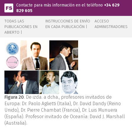
Pasar al contenido principal
Contacte para más información en el teléfono
+34 629
829 605
TODAS LAS
INSTRUCCIONES DE ENVÍO
ACCESO
PUBLICACIONES EN
EN CADA PUBLICACIÓN |
ADMINISTRADORES
ABIERTO |
Figura 20
. De izda. a dcha., profesores invitados de
Europa: Dr. Paolo Aglietti (Italia), Dr. David Dandy (Reino
Unido), Dr. Pierre Chambat (Francia), Dr. Luis Munuera
(España). Profesor invitado de Oceanía: David J. Marshall
(Australia).