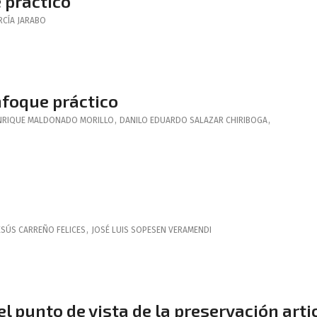
 práctico
RCÍA JARABO
foque práctico
NRIQUE
MALDONADO MORILLO
,
DANILO EDUARDO
SALAZAR CHIRIBOGA
,
ESÚS
CARREÑO FELICES
,
JOSÉ LUIS
SOPESEN VERAMENDI
l punto de vista de la preservación arti