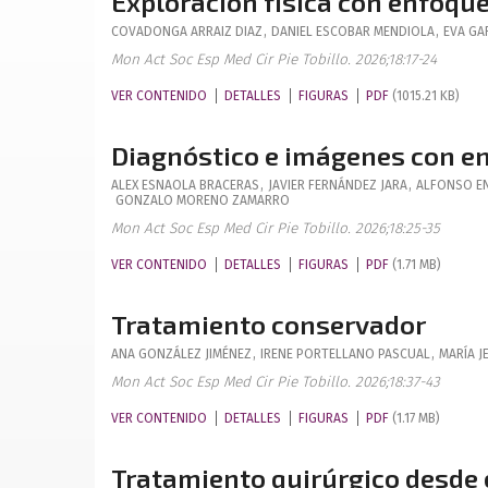
Exploración física con enfoque
COVADONGA
ARRAIZ DIAZ
,
DANIEL
ESCOBAR MENDIOLA
,
EVA
GA
Mon Act Soc Esp Med Cir Pie Tobillo. 2026;18:17-24
VER CONTENIDO
DETALLES
FIGURAS
PDF
(1015.21 KB)
Diagnóstico e imágenes con en
ALEX
ESNAOLA BRACERAS
,
JAVIER
FERNÁNDEZ JARA
,
ALFONSO E
GONZALO
MORENO ZAMARRO
Mon Act Soc Esp Med Cir Pie Tobillo. 2026;18:25-35
VER CONTENIDO
DETALLES
FIGURAS
PDF
(1.71 MB)
Tratamiento conservador
ANA
GONZÁLEZ JIMÉNEZ
,
IRENE
PORTELLANO PASCUAL
,
MARÍA J
Mon Act Soc Esp Med Cir Pie Tobillo. 2026;18:37-43
VER CONTENIDO
DETALLES
FIGURAS
PDF
(1.17 MB)
Tratamiento quirúrgico desde e