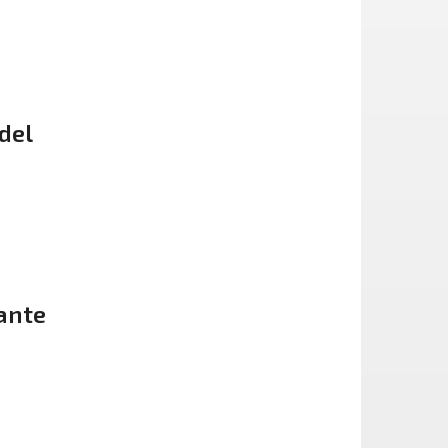
del
ante