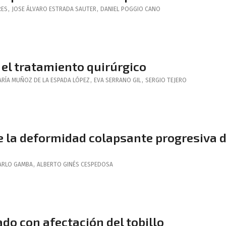
RES
,
JOSE ÁLVARO
ESTRADA SAUTER
,
DANIEL
POGGIO CANO
 el tratamiento quirúrgico
ARÍA
MUÑOZ DE LA ESPADA LÓPEZ
,
EVA
SERRANO GIL
,
SERGIO
TEJERO
e la deformidad colapsante progresiva d
ARLO
GAMBA
,
ALBERTO
GINÉS CESPEDOSA
do con afectación del tobillo