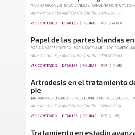
MARTHA PAOLA
BUITRAGO VANEGAS
,
CAROLINA
MONTOYA TOR
Mon Act Soc Esp Med Cir Pie Tobillo. 2026;18:45-51
VER CONTENIDO
DETALLES
FIGURAS
PDF
(1.41 MB)
Papel de las partes blandas en
MARÍA
ÁLVAREZ POSTIGO
,
MARÍA ÁNGELA
MELLADO ROMERO
,
M
Mon Act Soc Esp Med Cir Pie Tobillo. 2026;18:53-63
VER CONTENIDO
DETALLES
FIGURAS
PDF
(2.41 MB)
Artrodesis en el tratamiento d
pie
JAN
MARTINEZ LOZANO
,
ISRAEL EDUARDO
MORALES LLUBERE
,
C
Mon Act Soc Esp Med Cir Pie Tobillo. 2026;18:65-74
VER CONTENIDO
DETALLES
FIGURAS
PDF
(2.1 MB)
Tratamiento en estadio avanza