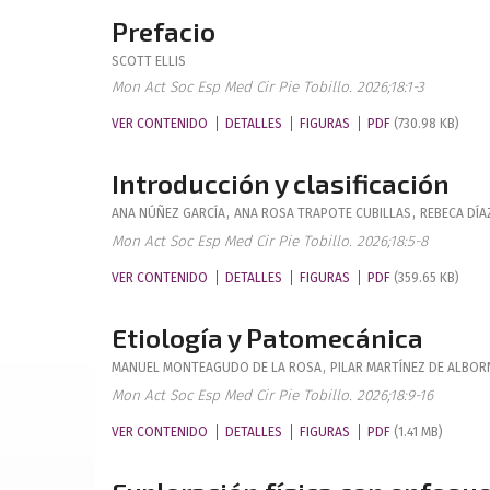
Prefacio
SCOTT
ELLIS
Mon Act Soc Esp Med Cir Pie Tobillo. 2026;18:1-3
VER CONTENIDO
DETALLES
FIGURAS
PDF
(730.98 KB)
Introducción y clasificación
ANA
NÚÑEZ GARCÍA
,
ANA ROSA
TRAPOTE CUBILLAS
,
REBECA
DÍA
Mon Act Soc Esp Med Cir Pie Tobillo. 2026;18:5-8
VER CONTENIDO
DETALLES
FIGURAS
PDF
(359.65 KB)
Etiología y Patomecánica
MANUEL
MONTEAGUDO DE LA ROSA
,
PILAR
MARTÍNEZ DE ALBO
Mon Act Soc Esp Med Cir Pie Tobillo. 2026;18:9-16
VER CONTENIDO
DETALLES
FIGURAS
PDF
(1.41 MB)