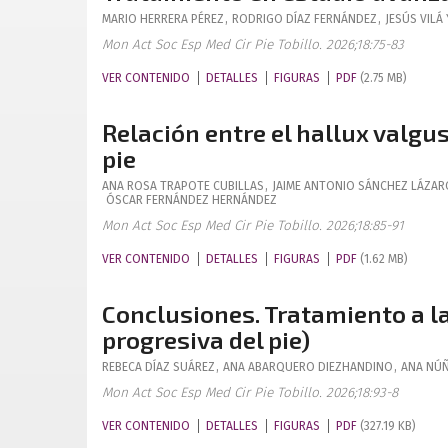
MARIO
HERRERA PÉREZ
,
RODRIGO
DÍAZ FERNÁNDEZ
,
JESÚS
VILÁ
Mon Act Soc Esp Med Cir Pie Tobillo. 2026;18:75-83
VER CONTENIDO
DETALLES
FIGURAS
PDF
(2.75 MB)
Relación entre el hallux valgu
pie
ANA ROSA
TRAPOTE CUBILLAS
,
JAIME ANTONIO
SÁNCHEZ LÁZAR
ÓSCAR
FERNÁNDEZ HERNÁNDEZ
Mon Act Soc Esp Med Cir Pie Tobillo. 2026;18:85-91
VER CONTENIDO
DETALLES
FIGURAS
PDF
(1.62 MB)
Conclusiones. Tratamiento a la
progresiva del pie)
REBECA
DÍAZ SUÁREZ
,
ANA
ABARQUERO DIEZHANDINO
,
ANA
NÚÑ
Mon Act Soc Esp Med Cir Pie Tobillo. 2026;18:93-8
VER CONTENIDO
DETALLES
FIGURAS
PDF
(327.19 KB)