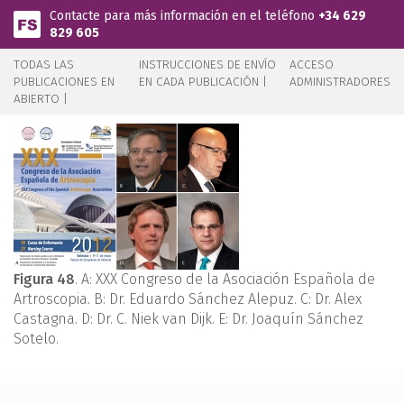
Pasar al contenido principal
Contacte para más información en el teléfono
+34 629
829 605
TODAS LAS
INSTRUCCIONES DE ENVÍO
ACCESO
PUBLICACIONES EN
EN CADA PUBLICACIÓN |
ADMINISTRADORES
ABIERTO |
Figura 48
. A: XXX Congreso de la Asociación Española de
Artroscopia. B: Dr. Eduardo Sánchez Alepuz. C: Dr. Alex
Castagna. D: Dr. C. Niek van Dijk. E: Dr. Joaquín Sánchez
Sotelo.