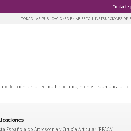
Contacte 
TODAS LAS PUBLICACIONES EN ABIERTO |
INSTRUCCIONES DE E
a modificación de la técnica hipocrática, menos traumática al re
.
licaciones
sta Española de Artroscopia y Cirugía Articular (REACA)