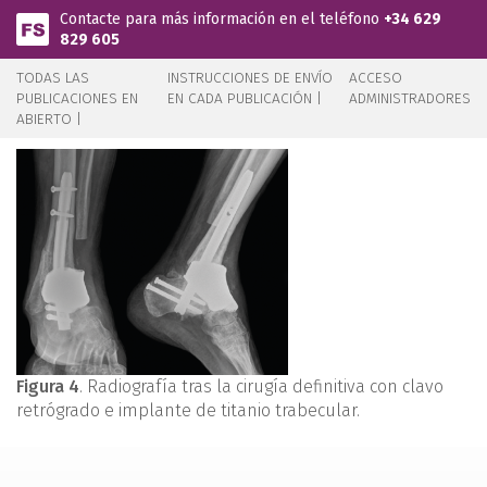
Pasar al contenido principal
Contacte para más información en el teléfono
+34 629
829 605
TODAS LAS
INSTRUCCIONES DE ENVÍO
ACCESO
PUBLICACIONES EN
EN CADA PUBLICACIÓN |
ADMINISTRADORES
ABIERTO |
Figura 4
. Radiografía tras la cirugía definitiva con clavo
retrógrado e implante de titanio trabecular.