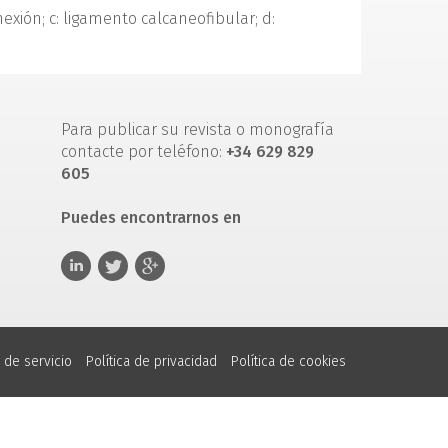
nexión; c: ligamento calcaneofibular; d:
Para publicar su revista o monografía
contacte por teléfono:
+34 629 829
605
Puedes encontrarnos en
 de servicio
Política de privacidad
Política de cookies