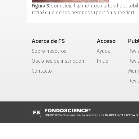
Figura 3
. Complejo ligamentoso lateral del tobill
retináculo de los peroneos (porción superior).
Acerca de FS
Acceso
Pub
Sobre nosotros
Ayuda
Revi
Opciones de inscripción
Inicio
Revis
Contacto
Mono
Revi