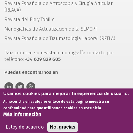
Revista Española de Artroscopia y Cirugía Articular
(REACA)
Revista del Pie y Tobillo
Monografías de Actualización de la SEMCPT
Revista Española de Traumatología Laboral (RETLA)
Para publicar su revista o monografía contacte por
teléfono:
+34 629 829 605
Puedes encontrarnos en
Usamos cookies para mejorar la experiencia de usuario.
Al hacer clic en cualquier enlace de esta página muestra su
conformidad para que utilicemos cookies en este sitio.
Más información
Estoy de acuerdo
No, gracias
Términos de servicio
Política de privacidad
Política de cookies