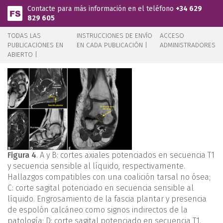
Pasar al contenido principal
Contacte para más información en el teléfono
+34 629
829 605
TODAS LAS
INSTRUCCIONES DE ENVÍO
ACCESO
PUBLICACIONES EN
EN CADA PUBLICACIÓN |
ADMINISTRADORES
ABIERTO |
Figura 4
. A y B: cortes axiales potenciados en secuencia T1
y secuencia sensible al líquido, respectivamente.
Hallazgos compatibles con una coalición tarsal no ósea;
C: corte sagital potenciado en secuencia sensible al
líquido. Engrosamiento de la fascia plantar y presencia
de espolón calcáneo como signos indirectos de la
patología; D: corte sagital potenciado en secuencia T1.