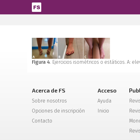
Pasar al contenido principal
Figura 4
. Ejercicios isométricos o estáticos. A: el
Acerca de FS
Acceso
Pub
Sobre nosotros
Ayuda
Revi
Opciones de inscripción
Inicio
Revis
Contacto
Mono
Revi