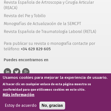
Revista Española de Artroscopia y Cirugía Articular
(REACA)
Revista del Pie y Tobillo
Monografías de Actualización de la SEMCPT
Revista Española de Traumatología Laboral (RETLA)
Para publicar su revista o monografía contacte por
teléfono:
+34 629 829 605
Puedes encontrarnos en
Usamos cookies para mejorar la experiencia de usuario.
Al hacer clic en cualquier enlace de esta página muestra su
conformidad para que utilicemos cookies en este sitio.
Más información
Estoy de acuerdo
No, gracias
Términos de servicio
Política de privacidad
Política de cookies