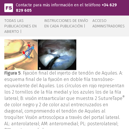
Pasar al contenido principal
Contacte para más información en el teléfono
+34 629
829 605
TODAS LAS
INSTRUCCIONES DE ENVÍO
ACCESO
PUBLICACIONES EN
EN CADA PUBLICACIÓN |
ADMINISTRADORES
ABIERTO |
Figura 5
. Fijación final del injerto de tendón de Aquiles. A:
esquema final de la fijación en doble fila transóseo-
equivalente del Aquiles. Los círculos en rojo representan
los 2 tornillos de la fila medial y los azules los de la fila
®
lateral; B: visión intraarticular que muestra 2 SutureTape
de color negro y 2 de color azul entrecruzados en
diagonal, comprimiendo el tendón de Aquiles al
troquíter. Visión artroscópica a través del portal lateral.
AL: anterolateral; AM: anteromedial; PL: posterolateral;