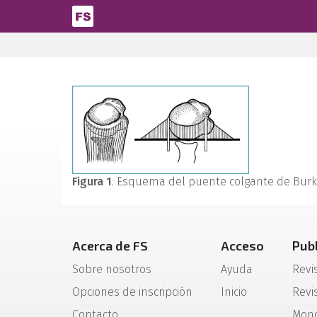
Pasar al contenido principal
Figura 1
. Esquema del puente colgante de Burk
Acerca de FS
Acceso
Pub
Sobre nosotros
Ayuda
Revi
Opciones de inscripción
Inicio
Revis
Contacto
Mono