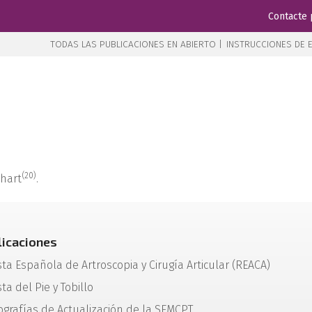
Contacte 
TODAS LAS PUBLICACIONES EN ABIERTO |
INSTRUCCIONES DE E
(20)
hart
.
licaciones
sta Española de Artroscopia y Cirugía Articular (REACA)
ta del Pie y Tobillo
grafías de Actualización de la SEMCPT