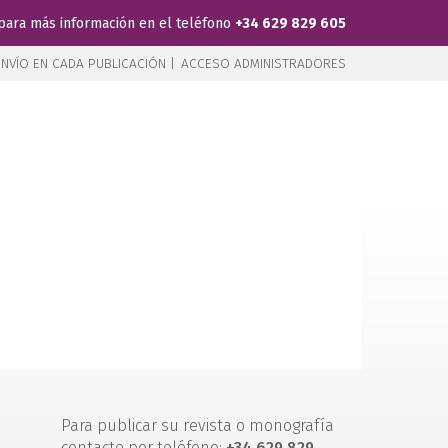
para más información en el teléfono
+34 629 829 605
NVÍO EN CADA PUBLICACIÓN |
ACCESO ADMINISTRADORES
Para publicar su revista o monografía
contacte por teléfono:
+34 629 829