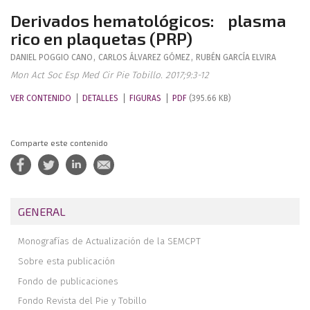
Derivados hematológicos: plasma
rico en plaquetas (PRP)
DANIEL
POGGIO CANO
,
CARLOS
ÁLVAREZ GÓMEZ
,
RUBÉN
GARCÍA ELVIRA
Mon Act Soc Esp Med Cir Pie Tobillo. 2017;9:3-12
VER CONTENIDO
DETALLES
FIGURAS
PDF
(395.66 KB)
Comparte este contenido
GENERAL
Monografías de Actualización de la SEMCPT
Sobre esta publicación
Fondo de publicaciones
Fondo Revista del Pie y Tobillo