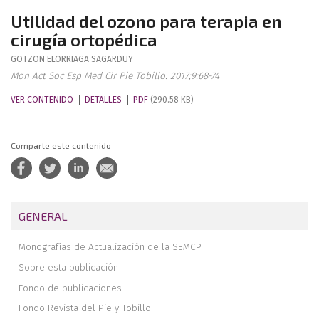
Utilidad del ozono para terapia en
cirugía ortopédica
GOTZON
ELORRIAGA SAGARDUY
Mon Act Soc Esp Med Cir Pie Tobillo. 2017;9:68-74
VER CONTENIDO
DETALLES
PDF
(290.58 KB)
Comparte este contenido
GENERAL
Monografías de Actualización de la SEMCPT
Sobre esta publicación
Fondo de publicaciones
Fondo Revista del Pie y Tobillo