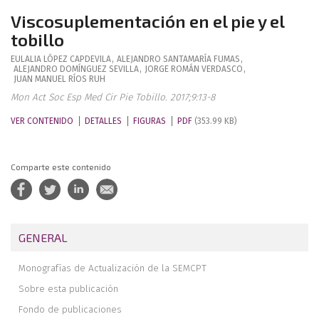
Viscosuplementación en el pie y el
tobillo
EULALIA
LÓPEZ CAPDEVILA
,
ALEJANDRO
SANTAMARÍA FUMAS
,
ALEJANDRO
DOMÍNGUEZ SEVILLA
,
JORGE
ROMÁN VERDASCO
,
JUAN MANUEL
RÍOS RUH
Mon Act Soc Esp Med Cir Pie Tobillo. 2017;9:13-8
VER CONTENIDO
DETALLES
FIGURAS
PDF
(353.99 KB)
Comparte este contenido
GENERAL
Monografías de Actualización de la SEMCPT
Sobre esta publicación
Fondo de publicaciones