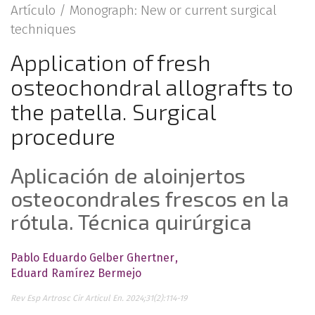
Artículo /
Monograph: New or current surgical
techniques
Application of fresh
osteochondral allografts to
the patella. Surgical
procedure
Aplicación de aloinjertos
osteocondrales frescos en la
rótula. Técnica quirúrgica
Pablo Eduardo Gelber Ghertner
Eduard Ramírez Bermejo
Rev Esp Artrosc Cir Articul En. 2024;31(2):114-19