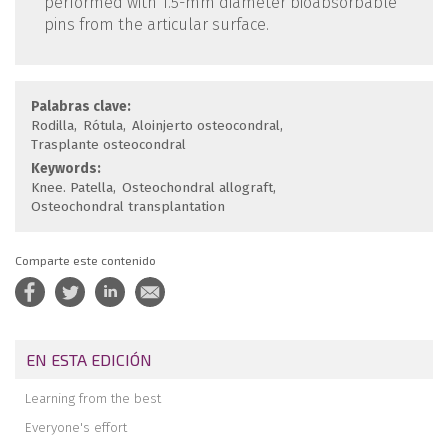
performed with 1.5-mm diameter bioabsorbable
pins from the articular surface.
Palabras clave:
Rodilla
Rótula
Aloinjerto osteocondral
Trasplante osteocondral
Keywords:
Knee. Patella
Osteochondral allograft
Osteochondral transplantation
Comparte este contenido
EN ESTA EDICIÓN
Learning from the best
Everyone's effort