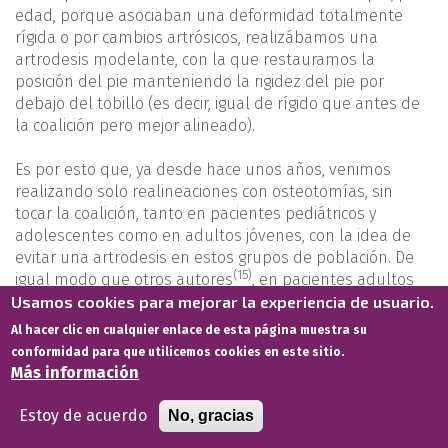
edad, porque asociaban una deformidad totalmente
rígida o por cambios artrósicos, realizábamos una
artrodesis modelante, con la que restauramos la
posición del pie manteniendo la rigidez del pie por
debajo del tobillo (es decir, igual de rígido que antes de
la coalición pero mejor alineado).
Es por esto que, ya desde hace unos años, venimos
realizando solo realineaciones con osteotomías, sin
tocar la coalición, tanto en pacientes pediátricos y
adolescentes como en adultos jóvenes, con la idea de
evitar una artrodesis en estos grupos de población. De
(15)
igual modo que otros autores
, en pacientes adultos
con cambios degenerativos nuestra opción es la
Usamos cookies para mejorar la experiencia de usuario.
artrodesis subtalar aislada, doble o triple según requiera
Al hacer clic en cualquier enlace de esta página muestra su
el caso. Nuestros resultados parecen esperanzadores,
conformidad para que utilicemos cookies en este sitio.
pero aún a corto plazo.
Más información
En esta línea de trabajo, cabe destacar la serie de
Estoy de acuerdo
No, gracias
(18)
Slullitel
et al
.
. En el pasado congreso de la Sociedad