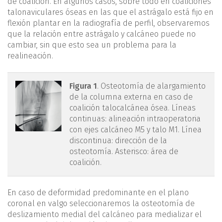
de coalición. En algunos casos, sobre todo en coaliciones
talonaviculares óseas en las que el astrágalo está fijo en
flexión plantar en la radiografía de perfil, observaremos
que la relación entre astrágalo y calcáneo puede no
cambiar, sin que esto sea un problema para la
realineación.
mact.1701.fs2403006-
Figura 1
. Osteotomía de alargamiento
de la columna externa en caso de
figura1.png
coalición talocalcánea ósea. Líneas
continuas: alineación intraoperatoria
con ejes calcáneo M5 y talo M1. Línea
discontinua: dirección de la
osteotomía. Asterisco: área de
coalición.
En caso de deformidad predominante en el plano
coronal en valgo seleccionaremos la osteotomía de
deslizamiento medial del calcáneo para medializar el