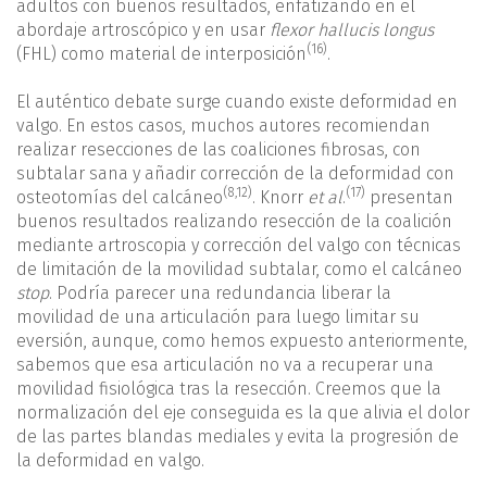
adultos con buenos resultados, enfatizando en el
abordaje artroscópico y en usar
flexor hallucis longus
(16)
(FHL) como material de interposición
.
El auténtico debate surge cuando existe deformidad en
valgo. En estos casos, muchos autores recomiendan
realizar resecciones de las coaliciones fibrosas, con
subtalar sana y añadir corrección de la deformidad con
(
8
,
12
)
(17)
osteotomías del calcáneo
. Knorr
et al
.
presentan
buenos resultados realizando resección de la coalición
mediante artroscopia y corrección del valgo con técnicas
de limitación de la movilidad subtalar, como el calcáneo
stop
. Podría parecer una redundancia liberar la
movilidad de una articulación para luego limitar su
eversión, aunque, como hemos expuesto anteriormente,
sabemos que esa articulación no va a recuperar una
movilidad fisiológica tras la resección. Creemos que la
normalización del eje conseguida es la que alivia el dolor
de las partes blandas mediales y evita la progresión de
la deformidad en valgo.