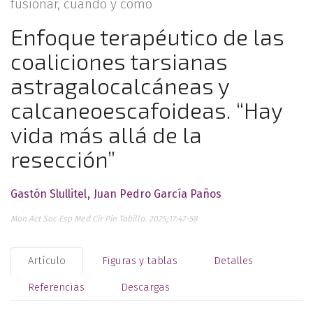
fusionar, cuándo y cómo
Enfoque terapéutico de las
coaliciones tarsianas
astragalocalcáneas y
calcaneoescafoideas. “Hay
vida más allá de la
resección”
Gastón Slullitel
Juan Pedro García Paños
Mon Act Soc Esp Med Cir Pie Tobillo. 2025;17:47-58
Artículo
Figuras y tablas
Detalles
Referencias
Descargas