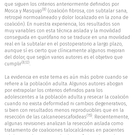
que siguen los criterios anteriormente definidos por
(8)
Mosca y Masquijo
(coalición fibrosa, con subtalar sana,
retropié normoalineado y dolor localizado en la zona de
coalición). En nuestra experiencia, los resultados son
muy variables con esta técnica aislada y la movilidad
conseguida en quirófano no se traduce en una movilidad
real en la subtalar en el postoperatorio a largo plazo,
aunque sí es cierto que clínicamente algunos mejoran
del dolor, que según varios autores es el objetivo que
(
8
,
12
)
cumplir
.
La evidencia en este tema es aún más pobre cuando se
refiere a la población adulta. Algunos autores abogan
por extrapolar los criterios definidos para los
adolescentes a la población adulta y resecar la coalición
cuando no exista deformidad ni cambios degenerativos,
si bien con resultados menos reproducibles que en la
(15)
resección de las calcaneoescafoideas
. Recientemente,
algunas revisiones analizan la resección aislada como
tratamiento de coaliciones talocalcáneas en pacientes