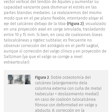
vector vertical del tendón de Aquiles y aumentar su
capacidad varizante para disminuir el estrés en las
partes blandas mediales. La realizaremos del mismo
modo que en el pie plano flexible, intentando alojar el
eje del calcáneo debajo de la tibia
(Figura 2)
, visualizado
en una proyección axial en carga simulada, trasladando
entre 10 y 15 mm. Si bien, en caso de coaliciones óseas
talocalcáneas y rigidez subtalar, es frecuente no
observar corrección del astrágalo en el perfil sagital,
aunque sí corrección del valgo clínico y en proyección de
Saltzman (ya que el valgo se corrige a nivel
extraarticular).
mact.1701.fs2403006-
Figura 2
. Doble osteotomía del
calcáneo (alargamiento dela
figura2.png
columna externa con cuña de metal
trabecular + deslizamiento medial)
en caso de coalición talocalcánea
fibrosa con deformidad en valgo y
abducto. A: corrección en la