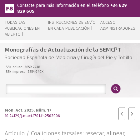
Pasar al contenido principal
Contacte para más información en el teléfono
+34 629
829 605
TODAS LAS
INSTRUCCIONES DE ENVÍO
ACCESO
PUBLICACIONES EN
EN CADA PUBLICACIÓN |
ADMINISTRADORES
ABIERTO |
Monografías de Actualización de la SEMCPT
Sociedad Española de Medicina y Cirugía del Pie y Tobillo
ISSN online: 2659-7438
ISSN impreso: 2254-240X
Mon. Act. 2025. Núm. 17
10.24129/j.mact.1701.fs2503006
Artículo /
Coaliciones tarsales: resecar, alinear,