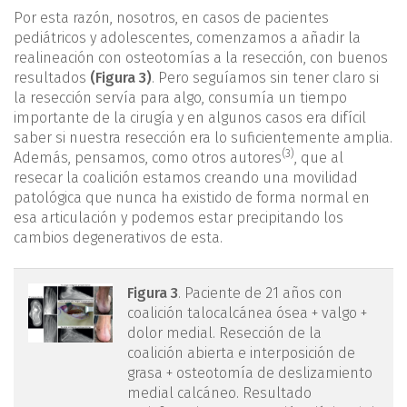
Por esta razón, nosotros, en casos de pacientes
pediátricos y adolescentes, comenzamos a añadir la
realineación con osteotomías a la resección, con buenos
resultados
(Figura 3)
. Pero seguíamos sin tener claro si
la resección servía para algo, consumía un tiempo
importante de la cirugía y en algunos casos era difícil
saber si nuestra resección era lo suficientemente amplia.
(3)
Además, pensamos, como otros autores
, que al
resecar la coalición estamos creando una movilidad
patológica que nunca ha existido de forma normal en
esa articulación y podemos estar precipitando los
cambios degenerativos de esta.
mact.1701.fs2403006-
Figura 3
. Paciente de 21 años con
coalición talocalcánea ósea + valgo +
figura3.png
dolor medial. Resección de la
coalición abierta e interposición de
grasa + osteotomía de deslizamiento
medial calcáneo. Resultado