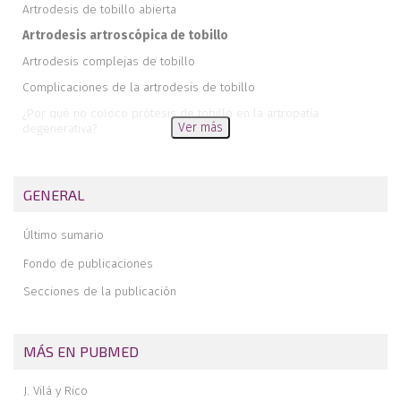
Artrodesis de tobillo abierta
Artrodesis artroscópica de tobillo
Artrodesis complejas de tobillo
Complicaciones de la artrodesis de tobillo
¿Por qué no coloco prótesis de tobillo en la artropatía
Ver más
degenerativa?
Indicaciones y contraindicaciones de la artroplastia de tobillo
Biomecánica de la artroplastia de tobillo
GENERAL
Resultados de la artroplastia de tobillo
Complicaciones de la artroplastia de tobillo
Último sumario
Resultados de la artrodesis y la artroplastia de tobillo basados en
Fondo de publicaciones
la evidencia
Secciones de la publicación
Conclusiones
MÁS EN PUBMED
J. Vilá y Rico