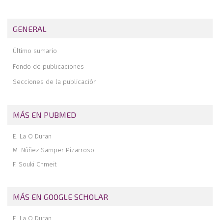
Trasplante osteocondral masivo
Artrodesis de tobillo en el paciente joven
GENERAL
Prótesis total de tobillo en el paciente joven. Indicaciones y
limitaciones
Último sumario
Prótesis total de tobillo en el paciente joven. Resultados
Fondo de publicaciones
Secciones de la publicación
MÁS EN PUBMED
E. La O Duran
M. Núñez-Samper Pizarroso
F. Souki Chmeit
MÁS EN GOOGLE SCHOLAR
E. La O Duran