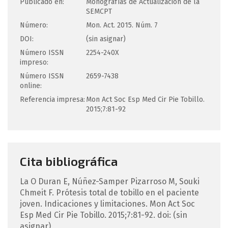
Publicado en:
Monografías de Actualización de la
SEMCPT
Número:
Mon. Act. 2015. Núm. 7
DOI:
(sin asignar)
Número ISSN
2254-240X
impreso:
Número ISSN
2659-7438
online:
Referencia impresa:
Mon Act Soc Esp Med Cir Pie Tobillo.
2015;7:81-92
Cita bibliográfica
La O Duran
E
,
Núñez-Samper Pizarroso
M
,
Souki
Chmeit
F
.
Prótesis total de tobillo en el paciente
joven. Indicaciones y limitaciones.
Mon Act Soc
Esp Med Cir Pie Tobillo. 2015;7:81-92.
doi: (sin
asignar)