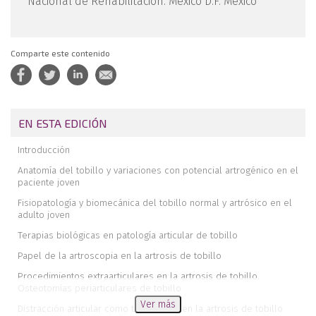
Nacional de Rehabilitación. México D.F. México
Comparte este contenido
EN ESTA EDICIÓN
Introducción
Anatomía del tobillo y variaciones con potencial artrogénico en el
paciente joven
Fisiopatología y biomecánica del tobillo normal y artrósico en el
adulto joven
Terapias biológicas en patología articular de tobillo
Papel de la artroscopia en la artrosis de tobillo
Procedimientos extraarticulares en la artrosis de tobillo.
Osteotomías periarticulares de tobillo
Ver más
Distracción articular como tratamiento en la artrosis de tobillo