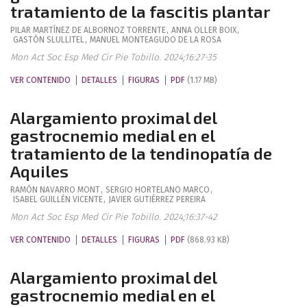
tratamiento de la fascitis plantar
PILAR
MARTÍNEZ DE ALBORNOZ TORRENTE
,
ANNA
OLLER BOIX
,
GASTÓN
SLULLITEL
,
MANUEL
MONTEAGUDO DE LA ROSA
Mon Act Soc Esp Med Cir Pie Tobillo. 2024;16:27-35
VER CONTENIDO
DETALLES
FIGURAS
PDF
(1.17 MB)
Alargamiento proximal del
gastrocnemio medial en el
tratamiento de la tendinopatía de
Aquiles
RAMÓN
NAVARRO MONT
,
SERGIO
HORTELANO MARCO
,
ISABEL
GUILLÉN VICENTE
,
JAVIER
GUTIÉRREZ PEREIRA
Mon Act Soc Esp Med Cir Pie Tobillo. 2024;16:37-42
VER CONTENIDO
DETALLES
FIGURAS
PDF
(868.93 KB)
Alargamiento proximal del
gastrocnemio medial en el