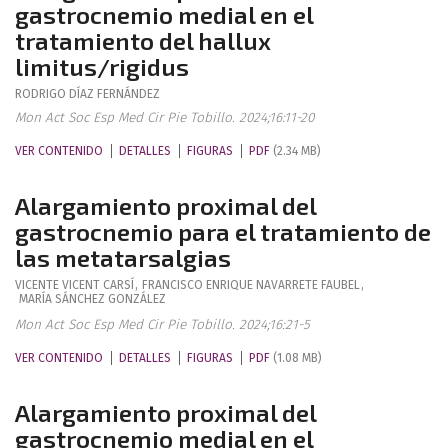
gastrocnemio medial en el
tratamiento del hallux
limitus/rigidus
RODRIGO
DÍAZ FERNÁNDEZ
Mon Act Soc Esp Med Cir Pie Tobillo. 2024;16:11-20
VER CONTENIDO
DETALLES
FIGURAS
PDF
(2.34 MB)
Alargamiento proximal del
gastrocnemio para el tratamiento de
las metatarsalgias
VICENTE
VICENT CARSÍ
,
FRANCISCO ENRIQUE
NAVARRETE FAUBEL
,
MARÍA
SÁNCHEZ GONZÁLEZ
Mon Act Soc Esp Med Cir Pie Tobillo. 2024;16:21-5
VER CONTENIDO
DETALLES
FIGURAS
PDF
(1.08 MB)
Alargamiento proximal del
gastrocnemio medial en el