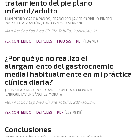
tratamiento del pie plano
infantil/adulto
JUAN PEDRO
GARCÍA PAÑOS
,
FRANCISCO JAVIER
CARRILLO PIÑERO
,
MARIO
LÓPEZ ANTÓN
,
CARLOS
NAVIO SERRANO
Mon Act Soc Esp Med Cir Pie Tobillo. 2024;16:43-51
VER CONTENIDO
DETALLES
FIGURAS
PDF
(1.34 MB)
¿Por qué yo no realizo el
alargamiento del gastrocnemio
medial habitualmente en mi práctica
clínica diaria?
JESÚS
VILÁ Y RICO
,
MARÍA ÁNGELA
MELLADO ROMERO
,
ENRIQUE JAVIER
SÁNCHEZ MORATA
Mon Act Soc Esp Med Cir Pie Tobillo. 2024;16:53-6
VER CONTENIDO
DETALLES
PDF
(293.78 KB)
Conclusiones