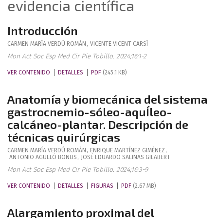
evidencia científica
Introducción
CARMEN MARÍA
VERDÚ ROMÁN
,
VICENTE
VICENT CARSÍ
Mon Act Soc Esp Med Cir Pie Tobillo. 2024;16:1-2
VER CONTENIDO
DETALLES
PDF
(245.1 KB)
Anatomía y biomecánica del sistema
gastrocnemio-sóleo-aquÍleo-
calcáneo-plantar. Descripción de
técnicas quirúrgicas
CARMEN MARÍA
VERDÚ ROMÁN
,
ENRIQUE
MARTÍNEZ GIMÉNEZ
,
ANTONIO
AGULLÓ BONUS
,
JOSÉ EDUARDO
SALINAS GILABERT
Mon Act Soc Esp Med Cir Pie Tobillo. 2024;16:3-9
VER CONTENIDO
DETALLES
FIGURAS
PDF
(2.67 MB)
Alargamiento proximal del