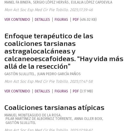
MANEL
FA BINEFA
,
SERGIO
LÓPEZ HERVÁS
,
EULALIA
LÓPEZ CAPDEVILA
Mon Act Soc Esp Med Cir Pie Tobillo. 2025;17:39-46
VER CONTENIDO
DETALLES
FIGURAS
PDF
(416.02 KB)
Enfoque terapéutico de las
coaliciones tarsianas
astragalocalcáneas y
calcaneoescafoideas. “Hay vida más
allá de la resección”
GASTÓN
SLULLITEL
,
JUAN PEDRO
GARCÍA PAÑOS
Mon Act Soc Esp Med Cir Pie Tobillo. 2025;17:47-58
VER CONTENIDO
DETALLES
FIGURAS
PDF
(3.17 MB)
Coaliciones tarsianas atípicas
MANUEL
MONTEAGUDO DE LA ROSA
,
PILAR
MARTÍNEZ DE ALBORNOZ TORRENTE
,
ANNA
OLLER BOIX
,
GASTÓN
SLULLITEL
Mon Act Soc Esp Med Cir Pie Tobillo. 2025;17:59-67