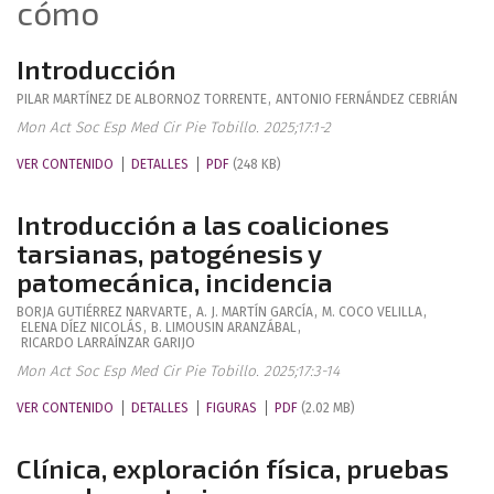
cómo
Introducción
PILAR
MARTÍNEZ DE ALBORNOZ TORRENTE
,
ANTONIO
FERNÁNDEZ CEBRIÁN
Mon Act Soc Esp Med Cir Pie Tobillo. 2025;17:1-2
VER CONTENIDO
DETALLES
PDF
(248 KB)
Introducción a las coaliciones
tarsianas, patogénesis y
patomecánica, incidencia
BORJA
GUTIÉRREZ NARVARTE
,
A. J.
MARTÍN GARCÍA
,
M.
COCO VELILLA
,
ELENA
DÍEZ NICOLÁS
,
B.
LIMOUSIN ARANZÁBAL
,
RICARDO
LARRAÍNZAR GARIJO
Mon Act Soc Esp Med Cir Pie Tobillo. 2025;17:3-14
VER CONTENIDO
DETALLES
FIGURAS
PDF
(2.02 MB)
Clínica, exploración física, pruebas