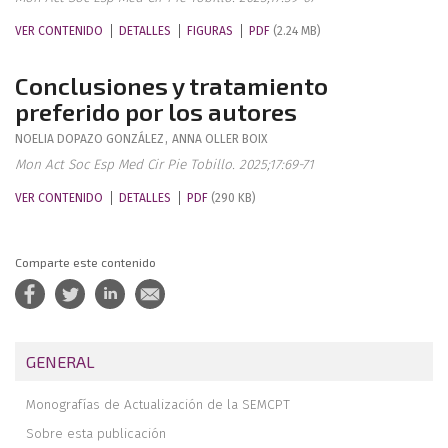
VER CONTENIDO
DETALLES
FIGURAS
PDF
(2.24 MB)
Conclusiones y tratamiento
preferido por los autores
NOELIA
DOPAZO GONZÁLEZ
,
ANNA
OLLER BOIX
Mon Act Soc Esp Med Cir Pie Tobillo. 2025;17:69-71
VER CONTENIDO
DETALLES
PDF
(290 KB)
Comparte este contenido
GENERAL
Monografías de Actualización de la SEMCPT
Sobre esta publicación