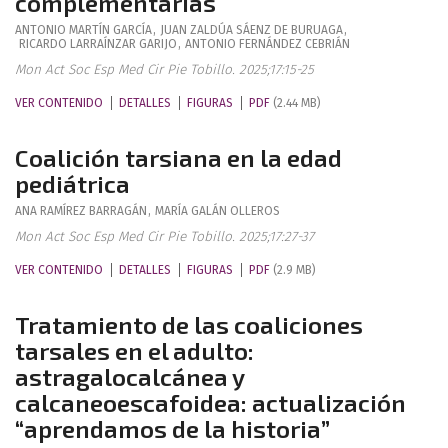
complementarias
ANTONIO
MARTÍN GARCÍA
,
JUAN
ZALDÚA SÁENZ DE BURUAGA
,
RICARDO
LARRAÍNZAR GARIJO
,
ANTONIO
FERNÁNDEZ CEBRIÁN
Mon Act Soc Esp Med Cir Pie Tobillo. 2025;17:15-25
VER CONTENIDO
DETALLES
FIGURAS
PDF
(2.44 MB)
Coalición tarsiana en la edad
pediátrica
ANA
RAMÍREZ BARRAGÁN
,
MARÍA
GALÁN OLLEROS
Mon Act Soc Esp Med Cir Pie Tobillo. 2025;17:27-37
VER CONTENIDO
DETALLES
FIGURAS
PDF
(2.9 MB)
Tratamiento de las coaliciones
tarsales en el adulto:
astragalocalcánea y
calcaneoescafoidea: actualización
“aprendamos de la historia”