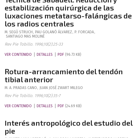
estabilización quirúrgica de las
luxaciones metatarso-falángicas de
los radios centrales
M.
SEGÚ STRUCH
,
PAU
GOLANÓ ÁLVAREZ
,
P.
FORCADA
,
SANTIAGO
MAS MOLINÉ
Rev Pie Tobillo. 1996;10(2):25-33
VER CONTENIDO
DETALLES
PDF
(96.73 KB)
Rotura-arrancamiento del tendón
tibial anterior
M. A.
PRADAS CANO
,
JUAN JOSÉ
ZWART MILEGO
Rev Pie Tobillo. 1996;10(2):35-7
VER CONTENIDO
DETALLES
PDF
(24.69 KB)
Interés antropológico del estudio del
pie