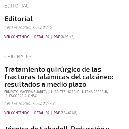
EDITORIAL
Editorial
Rev Pie Tobillo. 1996;10(2):5
VER CONTENIDO
DETALLES
PDF
(8.93 KB)
ORIGINALES
Tratamiento quirúrgico de las
fracturas talámicas del calcáneo:
resultados a medio plazo
ERNESTO
MACEIRA SUÁREZ
,
J. L.
BALTÉS HORCHE
,
J.
TENA ARREGUI
,
R.
ESCOBAR ALONSO
Rev Pie Tobillo. 1996;10(2):7-24
VER CONTENIDO
DETALLES
PDF
(524.67 KB)
Técnica de Sabadell. Reducción y