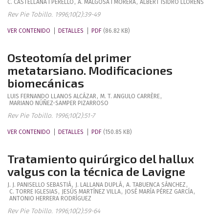
C.
CASTELLANA I PERELLÓ
,
A.
MALGOSA I MORERA
,
ALBERT
ISIDRO LLORENS
Rev Pie Tobillo. 1996;10(2):39-49
VER CONTENIDO
DETALLES
PDF
(86.82 KB)
Osteotomía del primer
metatarsiano. Modificaciones
biomecánicas
LUIS FERNANDO
LLANOS ALCÁZAR
,
M. T.
ANGULO CARRÈRE
,
MARIANO
NÚÑEZ-SAMPER PIZARROSO
Rev Pie Tobillo. 1996;10(2):51-7
VER CONTENIDO
DETALLES
PDF
(150.85 KB)
Tratamiento quirúrgico del hallux
valgus con la técnica de Lavigne
J. J.
PANISELLO SEBASTIÁ
,
J.
LALLANA DUPLÁ
,
A.
TABUENCA SÁNCHEZ
,
C.
TORRE IGLESIAS
,
JESÚS
MARTÍNEZ VILLA
,
JOSÉ MARÍA
PÉREZ GARCÍA
,
ANTONIO
HERRERA RODRÍGUEZ
Rev Pie Tobillo. 1996;10(2):59-64