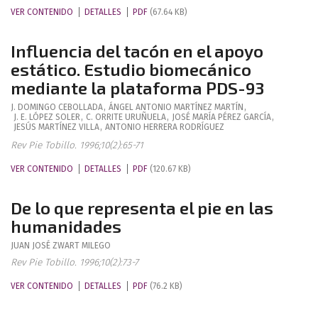
VER CONTENIDO
DETALLES
PDF
(67.64 KB)
Influencia del tacón en el apoyo
estático. Estudio biomecánico
mediante la plataforma PDS-93
J.
DOMINGO CEBOLLADA
,
ÁNGEL ANTONIO
MARTÍNEZ MARTÍN
,
J. E.
LÓPEZ SOLER
,
C.
ORRITE URUÑUELA
,
JOSÉ MARÍA
PÉREZ GARCÍA
,
JESÚS
MARTÍNEZ VILLA
,
ANTONIO
HERRERA RODRÍGUEZ
Rev Pie Tobillo. 1996;10(2):65-71
VER CONTENIDO
DETALLES
PDF
(120.67 KB)
De lo que representa el pie en las
humanidades
JUAN JOSÉ
ZWART MILEGO
Rev Pie Tobillo. 1996;10(2):73-7
VER CONTENIDO
DETALLES
PDF
(76.2 KB)