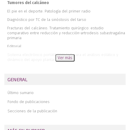
Tumores del calcáneo
El pie en el deporte. Patología del primer radio
Diagnóstico por TC de la sinóstosis del tarso
Fracturas del calcáneo. Tratamiento quirúrgico: estudio
comparativo entre reducción y reducción-artrodesis subastragalina
primaria
Editorial
Sistema electrónico portátil PDM 240 para el análisis estático y
Ver más
dinámico del apoyo plantar
Puntos evolutivos clave en el diseño del pie humano
De lo que representa el pie en las humanidades
GENERAL
Secuelas postraumáticas en el pie
Último sumario
Fondo de publicaciones
Secciones de la publicación