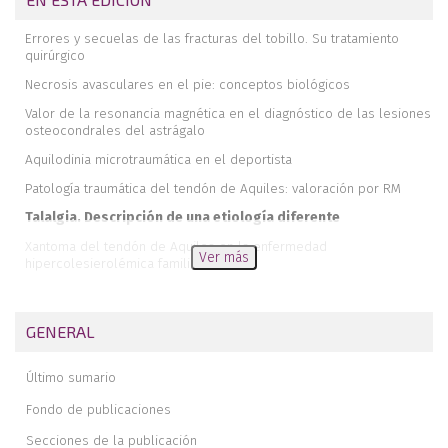
Errores y secuelas de las fracturas del tobillo. Su tratamiento
quirúrgico
Necrosis avasculares en el pie: conceptos biológicos
Valor de la resonancia magnética en el diagnóstico de las lesiones
osteocondrales del astrágalo
Aquilodinia microtraumática en el deportista
Patología traumática del tendón de Aquiles: valoración por RM
Talalgia. Descripción de una etiología diferente
Xantoma del tendón de Aquiles en la enfermedad
Ver más
hipercolesierolémica familiar
Editorial
Diagnóstico por resonancia magnética de osteonecrosis en el
GENERAL
tobillo
Disfunción del tendón tibial posterior
Último sumario
Fondo de publicaciones
Secciones de la publicación