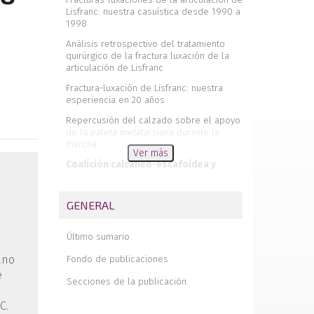
Lisfranc: nuestra casuística desde 1990 a
1998
Análisis retrospectivo del tratamiento
quirúrgico de la fractura luxación de la
articulación de Lisfranc
Fractura-luxación de Lisfranc: nuestra
esperiencia en 20 años
Repercusión del calzado sobre el apoyo
de la paleta metatarsiana durante la
marcha
Ver más
Coalición calcáneo-escafoidea y
astrágalo-calcánea
Diagnóstico paleopatológico de una
GENERAL
artropatía de tobillo
Tratamiento del pie equinovaro en Bosnia
Último sumario
Atrapamiento del tendón flexor largo del
ano
Fondo de publicaciones
dedo gordo
e
Secciones de la publicación
La historia del C.I.P.
De lo que representa el pie en las
C.
humanidades. Capítulo V. El fetichismo