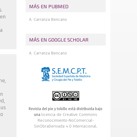
del pie en la literatura: Gustave Flaubert
MÁS EN PUBMED
s.
 en
A. Carranza Bencano
sa
MÁS EN GOOGLE SCHOLAR
A. Carranza Bencano
ne,
in
ed,
ous
Revista del pie y tobillo está distribuida bajo
to
licencia de Creative Commons
una
Reconocimiento-NoComercial-
SinObraDerivada 4.0 Internacional
.
e