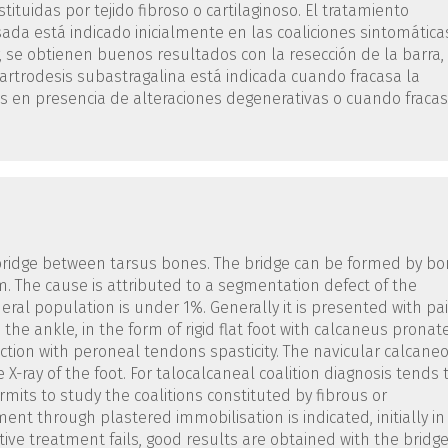
tituidas por tejido fibroso o cartilaginoso. El tratamiento
da está indicado inicialmente en las coaliciones sintomática
 se obtienen buenos resultados con la resección de la barra,
artrodesis subastragalina está indicada cuando fracasa la
esis en presencia de alteraciones degenerativas o cuando fraca
on bridge between tarsus bones. The bridge can be formed by bo
em. The cause is attributed to a segmentation defect of the
ral population is under 1%. Generally it is presented with pa
 the ankle, in the form of rigid flat foot with calcaneus pronat
ction with peroneal tendons spasticity. The navicular calcane
-ray of the foot. For talocalcaneal coalition diagnosis tends 
mits to study the coalitions constituted by fibrous or
ment through plastered immobilisation is indicated, initially in
ve treatment fails, good results are obtained with the bridg