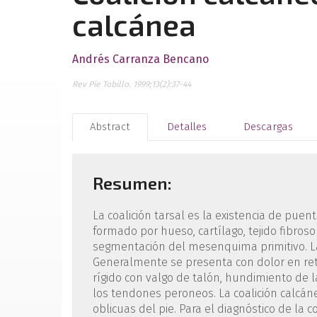
calcánea
Andrés Carranza Bencano
Rev Pie Tobillo. 1999;13(2):37-44
Abstract
Detalles
Descargas
Resumen:
La coalición tarsal es la existencia de pue
formado por hueso, cartílago, tejido fibros
segmentación del mesenquima primitivo. La i
Generalmente se presenta con dolor en retr
rígido con valgo de talón, hundimiento de 
los tendones peroneos. La coalición calcán
oblicuas del pie. Para el diagnóstico de la 