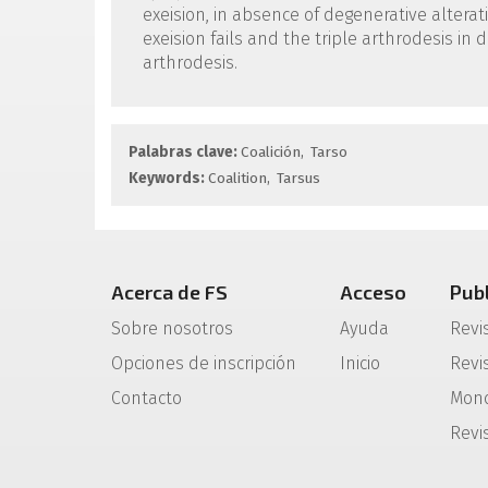
exeision, in absence of degenerative alterat
exeision fails and the triple arthrodesis in
arthrodesis.
Palabras clave:
Coalición
Tarso
Keywords:
Coalition
Tarsus
Acerca de FS
Acceso
Pub
Sobre nosotros
Ayuda
Revi
Opciones de inscripción
Inicio
Revis
Contacto
Mono
Revi