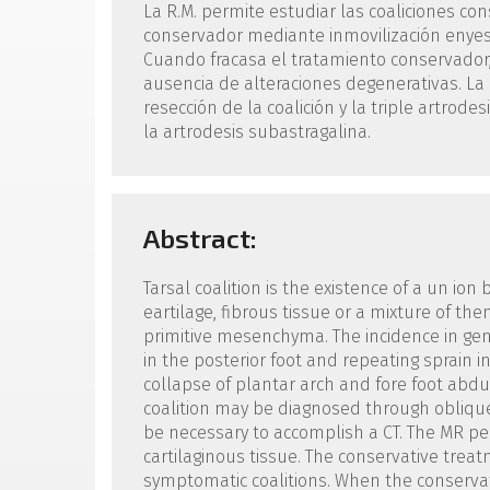
La R.M. permite estudiar las coaliciones cons
conservador mediante inmovilización enyesa
Cuando fracasa el tratamiento conservador,
ausencia de alteraciones degenerativas. La 
resección de la coalición y la triple artrod
la artrodesis subastragalina.
Abstract:
Tarsal coalition is the existence of a un i
eartilage, fibrous tissue or a mixture of th
primitive mesenchyma. The incidence in gene
in the posterior foot and repeating sprain in
collapse of plantar arch and fore foot abdu
coalition may be diagnosed through oblique X
be necessary to accomplish a CT. The MR per
cartilaginous tissue. The conservative treat
symptomatic coalitions. When the conservati