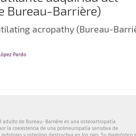
e Bureau-Barrière)
tilating acropathy (Bureau-Barri
 López Pardo
l adulto de Bureau- Barrière es una osteoartropatía
or la coexistencia de una polineuropatía sensitiva de
indoloras y osteolisis destructiva en los pies. Su diagnóstico 