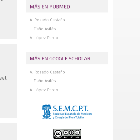
mediante sistema VIRA® en las fracturas
MÁS EN PUBMED
graves de calcáneo
A. Rozado Castaño
L. Fiaño Avilés
A. López Pardo
MÁS EN GOOGLE SCHOLAR
A. Rozado Castaño
eet.
L. Fiaño Avilés
A. López Pardo