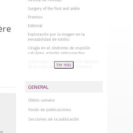
Surgery of the foot and ankle
Premios
ère
Editorial
Exploración por la imagen en la
inestabilidad de tobillo
Cirugía en el síndrome de espolón
calcáneo: estudio retrospectivo
Artroscopia anterior de tobillo. Revisión
Ver más
de la serie de un hospital comarcal
Acropatía úlcero-mutilante adquirida
del adulto (síndrome de Bureau-
Barrière)
GENERAL
Diez años de fracturas de astrágalo en el
hospital Virgen del Rocío
Último sumario
Lesiones osteocondrales del astrágalo
Fondo de publicaciones
Ruptura longitudinal del tendón del
Secciones de la publicación
peroneo corto. Informe de un caso
Reconstrucción-artrodesis primaria
se