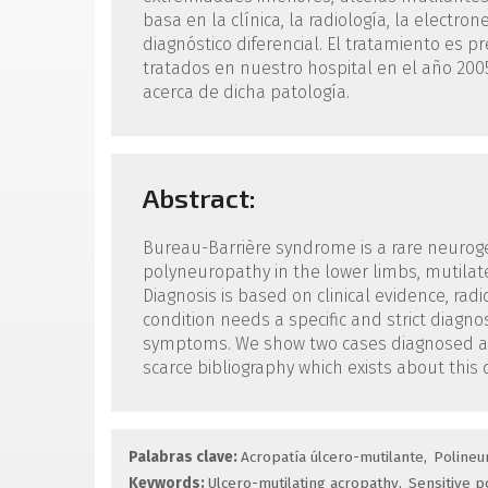
basa en la clínica, la radiología, la electro
diagnóstico diferencial. El tratamiento es 
tratados en nuestro hospital en el año 2005
acerca de dicha patología.
Abstract:
Bureau-Barrière syndrome is a rare neurog
polyneuropathy in the lower limbs, mutilate
Diagnosis is based on clinical evidence, ra
condition needs a specific and strict diagn
symptoms. We show two cases diagnosed and 
scarce bibliography which exists about this 
Palabras clave:
Acropatía úlcero-mutilante
Polineu
Keywords:
Ulcero-mutilating acropathy
Sensitive 