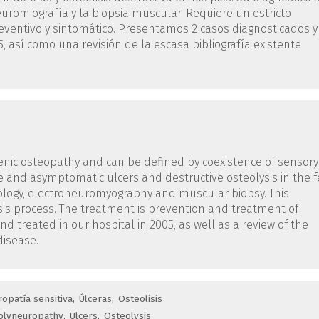
neuromiografía y la biopsia muscular. Requiere un estricto
preventivo y sintomático. Presentamos 2 casos diagnosticados y
, así como una revisión de la escasa bibliografía existente
enic osteopathy and can be defined by coexistence of sensory
 and asymptomatic ulcers and destructive osteolysis in the f
diology, electroneuromyography and muscular biopsy. This
osis process. The treatment is prevention and treatment of
treated in our hospital in 2005, as well as a review of the
disease.
ropatía sensitiva
Úlceras
Osteolisis
polyneuropathy
Ulcers
Osteolysis