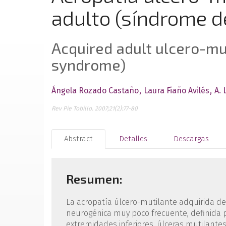
adulto (síndrome d
Acquired adult ulcero-mu
syndrome)
Ángela Rozado Castaño
Laura Fiaño Avilés
A.
Rev Pie Tobillo. 2007;21(2):77-80
Abstract
Detalles
Descargas
Resumen:
La acropatía úlcero-mutilante adquirida de
neurogénica muy poco frecuente, definida p
extremidades inferiores, úlceras mutilantes 