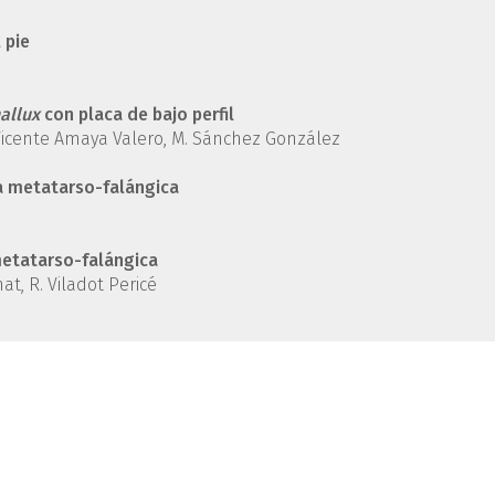
 pie
allux
con placa de bajo perfil
J. Vicente Amaya Valero, M. Sánchez González
ra metatarso-falángica
metatarso-falángica
t, R. Viladot Pericé