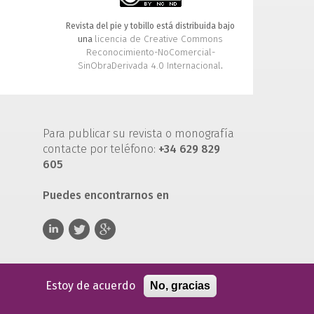
Revista del pie y tobillo está distribuida bajo
licencia de Creative Commons
una
Reconocimiento-NoComercial-
SinObraDerivada 4.0 Internacional
.
Para publicar su revista o monografía
contacte por teléfono:
+34 629 829
605
Puedes encontrarnos en
Estoy de acuerdo
No, gracias
 de servicio
Política de privacidad
Política de cookies