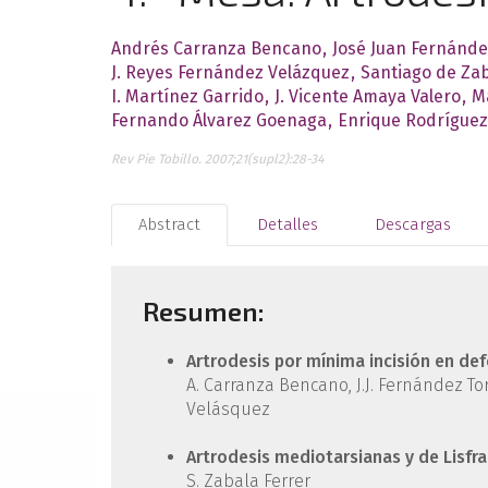
Andrés Carranza Bencano
José Juan Fernánde
J. Reyes Fernández Velázquez
Santiago de Zab
I. Martínez Garrido
J. Vicente Amaya Valero
M
Fernando Álvarez Goenaga
Enrique Rodríguez
Rev Pie Tobillo. 2007;21(supl2):28-34
Abstract
Detalles
Descargas
Resumen:
Artrodesis por mínima incisión en de
A. Carranza Bencano, J.J. Fernández Torr
Velásquez
Artrodesis mediotarsianas y de Lisfr
S. Zabala Ferrer