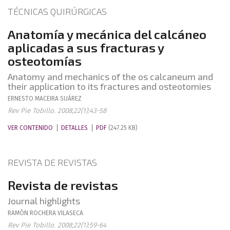
TÉCNICAS QUIRÚRGICAS
Anatomía y mecánica del calcáneo
aplicadas a sus fracturas y
osteotomías
Anatomy and mechanics of the os calcaneum and
their application to its fractures and osteotomies
ERNESTO
MACEIRA SUÁREZ
Rev Pie Tobillo. 2008;22(1):43-58
VER CONTENIDO
DETALLES
PDF
(247.25 KB)
REVISTA DE REVISTAS
Revista de revistas
Journal highlights
RAMÓN
ROCHERA VILASECA
Rev Pie Tobillo. 2008;22(1):59-64