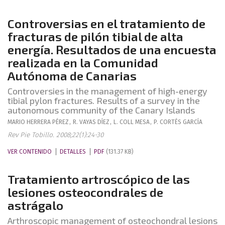
Controversias en el tratamiento de
fracturas de pilón tibial de alta
energía. Resultados de una encuesta
realizada en la Comunidad
Autónoma de Canarias
Controversies in the management of high-energy
tibial pylon fractures. Results of a survey in the
autonomous community of the Canary Islands
MARIO
HERRERA PÉREZ
,
R.
VAYAS DÍEZ
,
L.
COLL MESA
,
P.
CORTÉS GARCÍA
Rev Pie Tobillo. 2008;22(1):24-30
VER CONTENIDO
DETALLES
PDF
(131.37 KB)
Tratamiento artroscópico de las
lesiones osteocondrales de
astrágalo
Arthroscopic management of osteochondral lesions