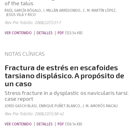
of the talus
RAÚL
GARCÍA BÓGALO
,
I.
MILLÁN ARREDONDO
,
C. M.
MARTÍN LÓPEZ
,
JESÚS
VILÁ Y RICO
Rev Pie Tobillo. 2008;22(1):31-7
VER CONTENIDO
DETALLES
PDF
(123.54 KB)
NOTAS CLÍNICAS
Fractura de estrés en escafoides
tarsiano displásico. A propósito de
un caso
Stress fracture in a dysplastic os navicularis tarsi:
case report
JORDI
GASCH BLASI
,
ENRIQUE
PUÑET BLANCO
,
J. M.
AMORÓS MACAU
Rev Pie Tobillo. 2008;22(1):38-42
VER CONTENIDO
DETALLES
PDF
(136.14 KB)