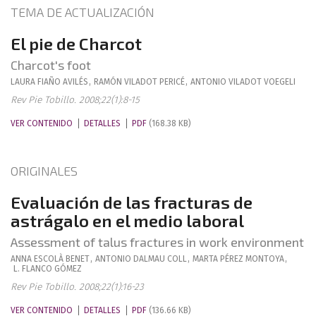
TEMA DE ACTUALIZACIÓN
El pie de Charcot
Charcot's foot
LAURA
FIAÑO AVILÉS
,
RAMÓN
VILADOT PERICÉ
,
ANTONIO
VILADOT VOEGELI
Rev Pie Tobillo. 2008;22(1):8-15
VER CONTENIDO
DETALLES
PDF
(168.38 KB)
ORIGINALES
Evaluación de las fracturas de
astrágalo en el medio laboral
Assessment of talus fractures in work environment
ANNA
ESCOLÀ BENET
,
ANTONIO
DALMAU COLL
,
MARTA
PÉREZ MONTOYA
,
L.
FLANCO GÓMEZ
Rev Pie Tobillo. 2008;22(1):16-23
VER CONTENIDO
DETALLES
PDF
(136.66 KB)