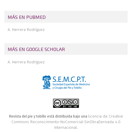
fracturas del tobillo
Repercusiones de las trasposiciones digitales en la estática del
MÁS EN PUBMED
primer radio del pie
Luxación aislada del calcáneo
A. Herrera Rodríguez
MÁS EN GOOGLE SCHOLAR
A. Herrera Rodríguez
licencia de Creative
Revista del pie y tobillo está distribuida bajo una
Commons Reconocimiento-NoComercial-SinObraDerivada 4.0
Internacional
.