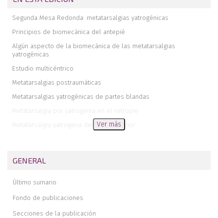
Segunda Mesa Redonda: metatarsalgias yatrogénicas
Principios de biomecánica del antepié
Algún aspecto de la biomecánica de las metatarsalgias
yatrogénicas
Estudio multicéntrico
Metatarsalgias postraumáticas
Metatarsalgias yatrogénicas de partes blandas
Metatarsalgia por yatrogenia en el retropie
Ver más
Metatarsalgia yatrogena del tarso anterior
Metatarsalgias por yatrogenia a nivel del primer radio
Metatarsalgias por yatrogenia del antepie
GENERAL
Editorial
Valor pronóstico del signo del cuboides en el pie equino varo
Último sumario
congénito
Fondo de publicaciones
El síndrome S.A.P.H.O.
Secciones de la publicación
Tratamiento ortopédico funcional asociado a osteosíntesis de las