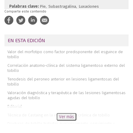
Palabras clave:
Pie
Subastragalina
Luxaciones
Comparte este contenido
EN ESTA EDICIÓN
Valor del morfotipo como factor predisponente del esguince de
tobillo
Correlación anatomo-clínica del sistema ligamentoso externo del
tobillo
Tenodesis del peroneo anterior en lesiones ligamentosas del
tobillo
Valoración diagnóstica y terapéutica de las lesiones ligamentosas
agudas del tobillo
Editorial
Técnica de Castaing en la inestabilidad crónica de tobillo
Ver más
Fracturas de tobillo tratadas quirúrgicamente, seguimiento y
resultados con más de cuatro años de evolución