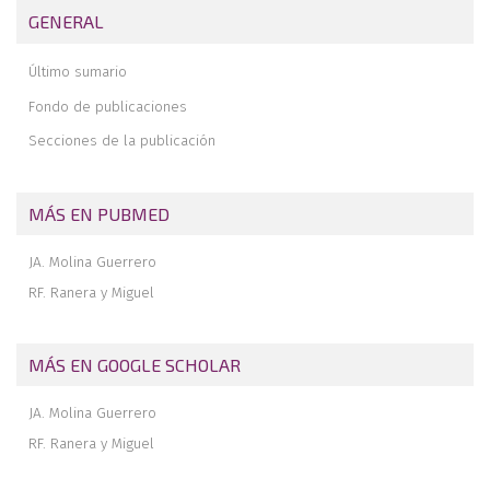
Revisión a un año de 100 casos de fracturas maleolares tratadas y
GENERAL
documentadas según la técnica A.O.
Resultados a medio-largo plazo de luxaciones
Último sumario
subastragalinas con epidemiología atípica
Fondo de publicaciones
Osteocondritis y osteonecrosis de astrágalo
Secciones de la publicación
MÁS EN PUBMED
JA. Molina Guerrero
RF. Ranera y Miguel
MÁS EN GOOGLE SCHOLAR
JA. Molina Guerrero
RF. Ranera y Miguel