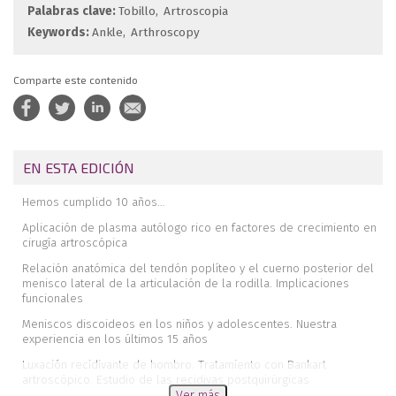
Palabras clave:
Tobillo
Artroscopia
Keywords:
Ankle
Arthroscopy
Comparte este contenido
EN ESTA EDICIÓN
Hemos cumplido 10 años…
Aplicación de plasma autólogo rico en factores de crecimiento en
cirugía artroscópica
Relación anatómica del tendón poplíteo y el cuerno posterior del
menisco lateral de la articulación de la rodilla. Implicaciones
funcionales
Meniscos discoideos en los niños y adolescentes. Nuestra
experiencia en los últimos 15 años
Luxación recidivante de hombro. Tratamiento con Bankart
artroscópico. Estudio de las recidivas postquirúrgicas
Ver más