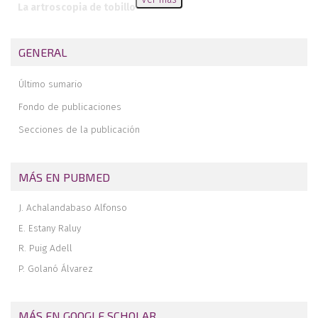
La artroscopia de tobillo
Ligamento coracoacromial: anatomía de superficie. ¿Lo
representamos correctamente?
GENERAL
Editorial
Último sumario
Fondo de publicaciones
Secciones de la publicación
MÁS EN PUBMED
J. Achalandabaso Alfonso
E. Estany Raluy
R. Puig Adell
P. Golanó Álvarez
MÁS EN GOOGLE SCHOLAR