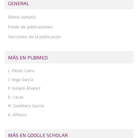
Tratamiento artroscópico del choque femoroacetabular
GENERAL
Editorial
Último sumario
Presentación
Fondo de publicaciones
Secciones de la publicación
MÁS EN PUBMED
L. Pérez Carro
J. Vega García
P. Golanó Álvarez
D. Casas
M. Sumillera García
A. Alfonso
MÁS EN GOOGLE SCHOLAR