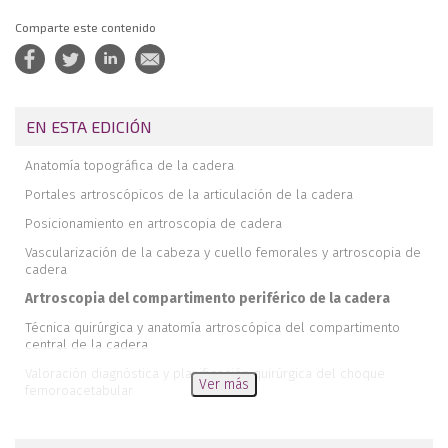
Comparte este contenido
EN ESTA EDICIÓN
Anatomía topográfica de la cadera
Portales artroscópicos de la articulación de la cadera
Posicionamiento en artroscopia de cadera
Vascularización de la cabeza y cuello femorales y artroscopia de
cadera
Artroscopia del compartimento periférico de la cadera
Técnica quirúrgica y anatomía artroscópica del compartimento
central de la cadera
Valoración diagnóstica y planificación quirúrgica del choque
Ver más
femoroacetabular
Coxa saltans (cadera en resorte)