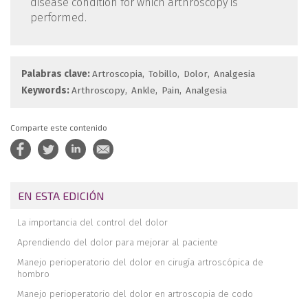
disease condition for which arthroscopy is
performed.
Palabras clave:
Artroscopia
Tobillo
Dolor
Analgesia
Keywords:
Arthroscopy
Ankle
Pain
Analgesia
Comparte este contenido
EN ESTA EDICIÓN
La importancia del control del dolor
Aprendiendo del dolor para mejorar al paciente
Manejo perioperatorio del dolor en cirugía artroscópica de
hombro
Manejo perioperatorio del dolor en artroscopia de codo