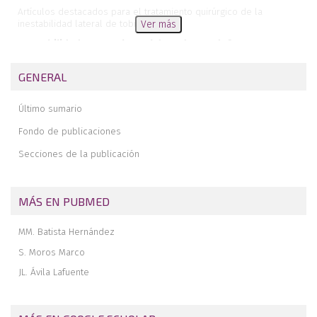
Artículos destacados para el tratamiento quirúrgico de la
inestabilidad lateral de tobillo
Ver más
Inestabilidad posterolateral de codo con defecto
osteocondral en el capitellum , ¿cómo afrontar esta
asociación?
GENERAL
Tratamiento artroscópico de un osteocondroma femoral como
causa de choque femoroacetabular. A propósito de un caso
Último sumario
La artrofibrosis mirándose al espejo
Fondo de publicaciones
Secciones de la publicación
MÁS EN PUBMED
MM. Batista Hernández
S. Moros Marco
JL. Ávila Lafuente