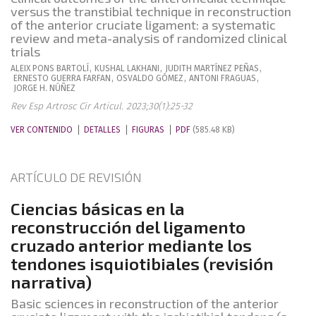
versus the transtibial technique in reconstruction
of the anterior cruciate ligament: a systematic
review and meta-analysis of randomized clinical
trials
ALEIX
PONS BARTOLÍ
,
KUSHAL
LAKHANI
,
JUDITH
MARTÍNEZ PEÑAS
,
ERNESTO
GUERRA FARFAN
,
OSVALDO
GÓMEZ
,
ANTONI
FRAGUAS
,
JORGE
H. NÚÑEZ
Rev Esp Artrosc Cir Articul. 2023;30(1):25-32
VER CONTENIDO
DETALLES
FIGURAS
PDF
(585.48 KB)
ARTÍCULO DE REVISIÓN
Ciencias básicas en la
reconstrucción del ligamento
cruzado anterior mediante los
tendones isquiotibiales (revisión
narrativa)
Basic sciences in reconstruction of the anterior