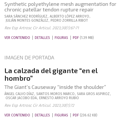
Synthetic polyethylene mesh augmentation for
chronic patellar tendon rupture repair
SARA
SÁNCHEZ RODRÍGUEZ
,
ALBERTO
LÓPEZ ARROYO
,
JULIÁN
MONTES GONZÁLEZ
,
PEDRO
ZORRILLA RIBOT
Rev Esp Artrosc Cir Articul. 2023;30(1):67-71
VER CONTENIDO
DETALLES
FIGURAS
PDF
(1.39 MB)
IMAGEN DE PORTADA
La calzada del gigante “en el
hombro”
The Giant’s Causeway “inside the shoulder”
ÁNGEL
CALVO DÍAZ
,
SANTOS
MOROS MARCO
,
SARA
GROS ASPIROZ
,
OSCAR
JACOBO EDA
,
ERNESTO
ARROYO RUBIO
Rev Esp Artrosc Cir Articul. 2023;30(1):72
VER CONTENIDO
DETALLES
FIGURAS
PDF
(236.62 KB)