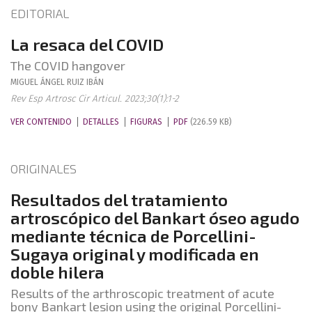
EDITORIAL
La resaca del COVID
The COVID hangover
MIGUEL ÁNGEL
RUIZ IBÁN
Rev Esp Artrosc Cir Articul. 2023;30(1):1-2
VER CONTENIDO
DETALLES
FIGURAS
PDF
(226.59 KB)
ORIGINALES
Resultados del tratamiento
artroscópico del Bankart óseo agudo
mediante técnica de Porcellini-
Sugaya original y modificada en
doble hilera
Results of the arthroscopic treatment of acute
bony Bankart lesion using the original Porcellini-