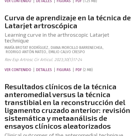
VER CONTENIDO
DETALLES
FIGURAS
PDF
(1.25 MB)
Curva de aprendizaje en la técnica de
Latarjet artroscópica
Learning curve in the arthroscopic Latarjet
technique
MARÍA
BROTAT RODRÍGUEZ
,
DIANA
MORCILLO BARRENECHEA
,
RODRIGO
ANTÓN MATEO
,
EMILIO
CALVO CRESPO
Rev Esp Artrosc Cir Articul. 2023;30(1):17-24
VER CONTENIDO
DETALLES
FIGURAS
PDF
(2 MB)
Resultados clínicos de la técnica
anteromedial versus la técnica
transtibial en la reconstrucción del
ligamento cruzado anterior: revisión
sistemática y metaanálisis de
ensayos clínicos aleatorizados
Clinical outcomes of the anteromedial technique