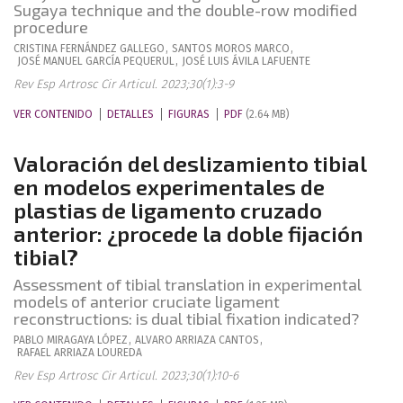
Sugaya technique and the double-row modified
procedure
CRISTINA
FERNÁNDEZ GALLEGO
,
SANTOS
MOROS MARCO
,
JOSÉ MANUEL
GARCÍA PEQUERUL
,
JOSÉ LUIS
ÁVILA LAFUENTE
Rev Esp Artrosc Cir Articul. 2023;30(1):3-9
VER CONTENIDO
DETALLES
FIGURAS
PDF
(2.64 MB)
Valoración del deslizamiento tibial
en modelos experimentales de
plastias de ligamento cruzado
anterior: ¿procede la doble fijación
tibial?
Assessment of tibial translation in experimental
models of anterior cruciate ligament
reconstructions: is dual tibial fixation indicated?
PABLO
MIRAGAYA LÓPEZ
,
ALVARO
ARRIAZA CANTOS
,
RAFAEL
ARRIAZA LOUREDA
Rev Esp Artrosc Cir Articul. 2023;30(1):10-6