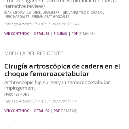
cruciate ligament with the ischiotibial tendons (a
narrative review)
IÑAKI
MEDIAVILLA
,
MIKEL
ARAMBERRI
,
GIOVANNI
TISO D´ORAZIO
,
ERIC
MARGALET
,
FERRÁN
ABAT GONZÁLEZ
Rev Esp Artrosc Cir Articul. 2023;30(1):33-43
VER CONTENIDO
DETALLES
FIGURAS
PDF
(711.64 KB)
MOCHILA DEL RESIDENTE
Cirugía artroscópica de cadera en el
choque femoroacetabular
Arthroscopic hip surgery in femoroacetabular
impingement
MARC
TEY PONS
Rev Esp Artrosc Cir Articul. 2023;30(1):44-7
VER CONTENIDO
DETALLES
PDF
(391.76 KB)