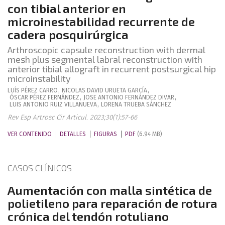
con tibial anterior en
microinestabilidad recurrente de
cadera posquirúrgica
Arthroscopic capsule reconstruction with dermal
mesh plus segmental labral reconstruction with
anterior tibial allograft in recurrent postsurgical hip
microinstability
LUÍS
PÉREZ CARRO
,
NICOLAS DAVID
URUETA GARCÍA
,
ÓSCAR
PÉREZ FERNÁNDEZ
,
JOSE ANTONIO
FERNÁNDEZ DIVAR
,
LUIS ANTONIO
RUIZ VILLANUEVA
,
LORENA
TRUEBA SÁNCHEZ
Rev Esp Artrosc Cir Articul. 2023;30(1):57-66
VER CONTENIDO
DETALLES
FIGURAS
PDF
(6.94 MB)
CASOS CLÍNICOS
Aumentación con malla sintética de
polietileno para reparación de rotura
crónica del tendón rotuliano