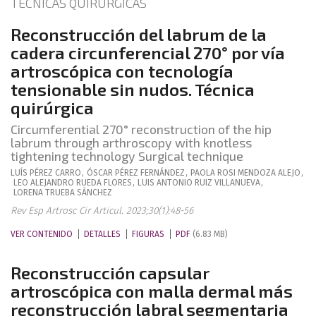
TÉCNICAS QUIRÚRGICAS
Reconstrucción del labrum de la
cadera circunferencial 270° por vía
artroscópica con tecnología
tensionable sin nudos. Técnica
quirúrgica
Circumferential 270° reconstruction of the hip
labrum through arthroscopy with knotless
tightening technology Surgical technique
LUÍS
PÉREZ CARRO
,
ÓSCAR
PÉREZ FERNÁNDEZ
,
PAOLA ROSI
MENDOZA ALEJO
,
LEO ALEJANDRO
RUEDA FLORES
,
LUIS ANTONIO
RUIZ VILLANUEVA
,
LORENA
TRUEBA SÁNCHEZ
Rev Esp Artrosc Cir Articul. 2023;30(1):48-56
VER CONTENIDO
DETALLES
FIGURAS
PDF
(6.83 MB)
Reconstrucción capsular
artroscópica con malla dermal más
reconstrucción labral segmentaria