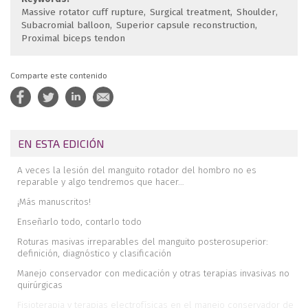
Massive rotator cuff rupture
Surgical treatment
Shoulder
Subacromial balloon
Superior capsule reconstruction
Proximal biceps tendon
Comparte este contenido
EN ESTA EDICIÓN
A veces la lesión del manguito rotador del hombro no es
reparable y algo tendremos que hacer…
¡Más manuscritos!
Enseñarlo todo, contarlo todo
Roturas masivas irreparables del manguito posterosuperior:
definición, diagnóstico y clasificación
Manejo conservador con medicación y otras terapias invasivas no
quirúrgicas
Fisioterapia y terapias electrofísicas en el manejo conservador de