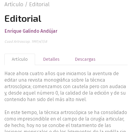
Artículo /
Editorial
Editorial
Enrique Galindo Andújar
Cuad Artroscop. 1997;4(1):8
Artículo
Detalles
Descargas
Hace ahora cuatro años que iniciamos la aventura de
editar una revista monográfica sobre la técnica
artroscópica; co­menzamos con cautela pero con audacia
y, desde aquel número 0, la calidad de la edición y de su
contenido han sido del más alto nivel.
En este tiempo, la técnica artroscópica se ha consolidado
como imprescindible en el campo de la cirugía articular,
de hecho, hoy no se concibe el tratamiento de las
lesiones meniscales o de los li­gamentos de la rodilla sin