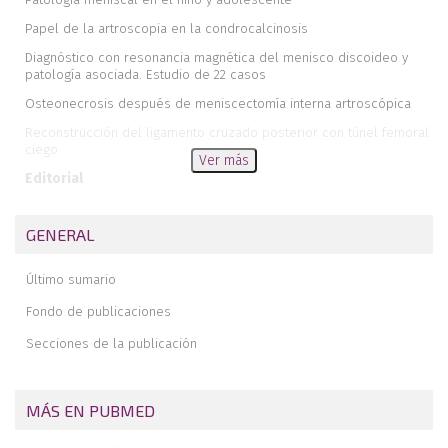
Papel de la artroscopia en la condrocalcinosis
Diagnóstico con resonancia magnética del menisco discoideo y
patología asociada. Estudio de 22 casos
Osteonecrosis después de meniscectomía interna artroscópica
Reconstrucción del ligamento cruzado posterior con túnel femoral
ciego
Ver más
Editorial
GENERAL
Último sumario
Fondo de publicaciones
Secciones de la publicación
MÁS EN PUBMED