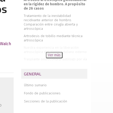
en la rigidez de hombro. A propósito
os
de 26 casos
Tratamiento de la inestabilidad
recidivante anterior de hombro.
Comparación entre cirugía abierta y
artroscópica
Artrodesis de tobillo mediante técnica
artroscópica
 Walch
Nuestra experiencia en la liberación
artroscópica del alerón rotuliano externo
Ver más
Trasplante osteocondral autólogo por vía
artroscópica de rodilla
Técnica quirúrgica de ligamentoplastia
GENERAL
H.T.H. (detalles técnicos)
Inserción femoral anómala del ligamento
Último sumario
cruzado anterior. A propósito de un caso
Fondo de publicaciones
Carta del Redactor Jefe
Secciones de la publicación
o