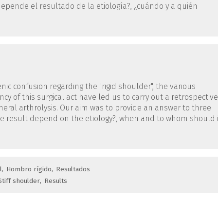
¿depende el resultado de la etiología?, ¿cuándo y a quién
c confusion regarding the "rigid shoulder", the various
cy of this surgical act have led us to carry out a retrospective
eral arthrolysis. Our aim was to provide an answer to three
s the result depend on the etiology?, when and to whom should i
l
Hombro rígido
Resultados
Stiff shoulder
Results