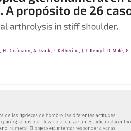
. A propósito de 26 cas
 arthrolysis in stiff shoulder.
H. Dorfmann
A. Frank
F. Kelberine
J. F. Kempf
D. Molé
G.
a de las rigideces de hombro, las diferentes acti­tudes
o quirúrgico nos han llevado a realizar un es­tudio multicéntric
gleno-humeral. El objeto era inten­tar responder a varias