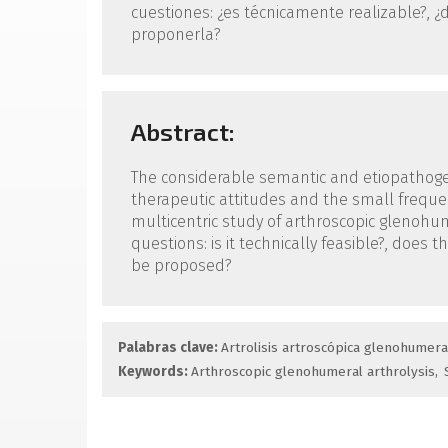
cuestiones: ¿es técnica­mente realizable?, 
proponerla?
Abstract:
The considerable semantic and etiopathogeni
therapeutic attitu­des and the small frequen
multicentric study of arthroscopic glenohum
ques­tions: is it technically feasible?, doe
be proposed?
Palabras clave:
Artrolisis artroscópica gleno­humera
Keywords:
Arthroscopic glenohumeral arthro­lysis