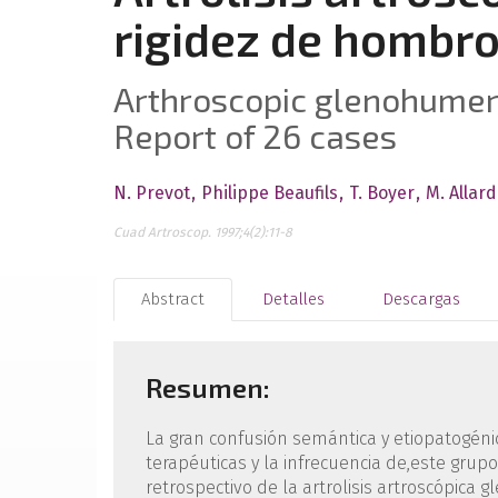
rigidez de hombro
Arthroscopic glenohumeral
Report of 26 cases
N. Prevot
Philippe Beaufils
T. Boyer
M. Allard
Cuad Artroscop. 1997;4(2):11-8
Abstract
Detalles
Descargas
Resumen:
La gran confusión semántica y etiopatogénic
terapéuticas y la infrecuencia de,este gru­p
retrospectivo de la artrolisis artroscópica 