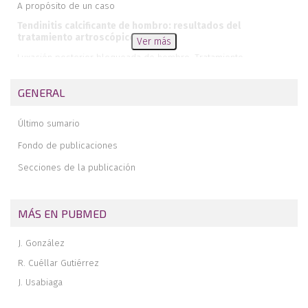
A propósito de un caso
Tendinitis calcificante de hombro: resultados del
tratamiento artroscópico
Ver más
Luxación posterior bloqueada de hombro. Tratamiento
artroscópico
GENERAL
Último sumario
Fondo de publicaciones
Secciones de la publicación
MÁS EN PUBMED
J. González
R. Cuéllar Gutiérrez
J. Usabiaga