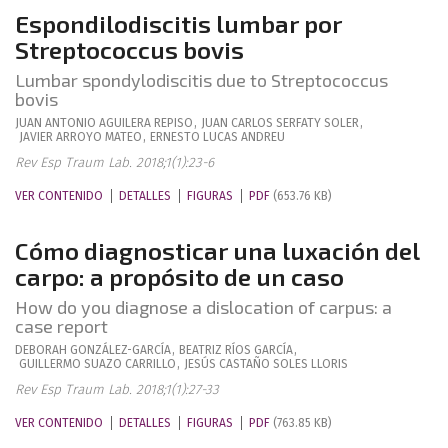
Espondilodiscitis lumbar por
Streptococcus bovis
Lumbar spondylodiscitis due to Streptococcus
bovis
JUAN ANTONIO
AGUILERA REPISO
,
JUAN CARLOS
SERFATY SOLER
,
JAVIER
ARROYO MATEO
,
ERNESTO
LUCAS ANDREU
Rev Esp Traum Lab. 2018;1(1):23-6
VER CONTENIDO
DETALLES
FIGURAS
PDF
(653.76 KB)
Cómo diagnosticar una luxación del
carpo: a propósito de un caso
How do you diagnose a dislocation of carpus: a
case report
DEBORAH
GONZÁLEZ-GARCÍA
,
BEATRIZ
RÍOS GARCÍA
,
GUILLERMO
SUAZO CARRILLO
,
JESÚS
CASTAÑO SOLES LLORIS
Rev Esp Traum Lab. 2018;1(1):27-33
VER CONTENIDO
DETALLES
FIGURAS
PDF
(763.85 KB)