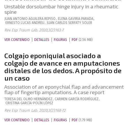
Unstable dorsolumbar hinge injury in a rheumatic
spine
JUAN ANTONIO
AGUILERA REPISO
,
ELENA
GAVIRIA PARADA
,
ERNESTO
LUCAS ANDREU
,
JUAN CARLOS
SERFATY SOLER
Rev Esp Traum Lab. 2020;3(2):163-7
VER CONTENIDO
DETALLES
FIGURAS
PDF
(2.56 MB)
Colgajo eponiquial asociado a
colgajo de avance en amputaciones
distales de los dedos. A propósito de
un caso
Association of an eponychial flap and advancement
flap of fingertip amputations. A case report
TERESA
DEL OLMO HERNÁNDEZ
,
CARMEN
GARCÍA RODRÍGUEZ
,
CRISTINA
GARCÍA-POLÍN LÓPEZ
Rev Esp Traum Lab. 2020;3(2):168-72
VER CONTENIDO
DETALLES
FIGURAS
PDF
(1.79 MB)