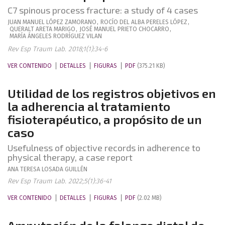
C7 spinous process fracture: a study of 4 cases
JUAN MANUEL
LÓPEZ ZAMORANO
,
ROCÍO DEL ALBA
PERELES LÓPEZ
,
QUERALT
ARETA MARIGO
,
JOSÉ MANUEL
PRIETO CHOCARRO
,
MARÍA ÁNGELES
RODRÍGUEZ VILAN
Rev Esp Traum Lab. 2018;1(1):34-6
VER CONTENIDO
DETALLES
FIGURAS
PDF
(375.21 KB)
Utilidad de los registros objetivos en
la adherencia al tratamiento
fisioterapéutico, a propósito de un
caso
Usefulness of objective records in adherence to
physical therapy, a case report
ANA TERESA
LOSADA GUILLÉN
Rev Esp Traum Lab. 2022;5(1):36-41
VER CONTENIDO
DETALLES
FIGURAS
PDF
(2.02 MB)