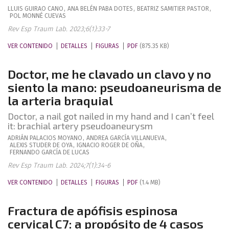
LLUIS
GUIRAO CANO
,
ANA BELÉN
PABA DOTES
,
BEATRIZ
SAMITIER PASTOR
,
POL
MONNÉ CUEVAS
Rev Esp Traum Lab. 2023;6(1):33-7
VER CONTENIDO
DETALLES
FIGURAS
PDF
(875.35 KB)
Doctor, me he clavado un clavo y no
siento la mano: pseudoaneurisma de
la arteria braquial
Doctor, a nail got nailed in my hand and I can’t feel
it: brachial artery pseudoaneurysm
ADRIÁN
PALACIOS MOYANO
,
ANDREA
GARCÍA VILLANUEVA
,
ALEXIS
STUDER DE OYA
,
IGNACIO
ROGER DE OÑA
,
FERNANDO
GARCÍA DE LUCAS
Rev Esp Traum Lab. 2024;7(1):34-6
VER CONTENIDO
DETALLES
FIGURAS
PDF
(1.4 MB)
Fractura de apófisis espinosa
cervical C7: a propósito de 4 casos