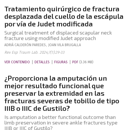
Tratamiento quirúrgico de fractura
desplazada del cuello de la escápula
por vía de Judet modificada
Surgical treatment of displaced scapular neck
fracture using modified Judet approach
ADRIÀ
CALDERÓN PAREDES
,
JOAN
VILA BRUGALLA
Rev Esp Traum Lab. 2024;7(1):29-33
VER CONTENIDO
DETALLES
FIGURAS
PDF
(3.36 MB)
¿Proporciona la amputación un
mejor resultado funcional que
preservar la extremidad en las
fracturas severas de tobillo de tipo
IIIB o IIIC de Gustilo?
Is amputation a better functional outcome than
limb preservation in severe ankle fractures type
IIIB or IIIC of Gustilo?