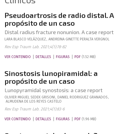
Pseudoartrosis de radio distal. A
propósito de un caso
Distal radius fracture nonunion. A case report
LARA
BLASCO VELÁZQUEZ
,
ANDREINA GINETTE
PERALTA VERGNOL
Rev Esp Traum Lab. 2021;4(1):78-82
VER CONTENIDO
DETALLES
FIGURAS
PDF
(1.52 MB)
Sinostosis lunopiramidal: a
propósito de un caso
Lunopyramidal synostosis: a case report
OLIVIER MIGUEL
SEDEK GRISONI
,
DANIEL
RODRIGUEZ GRANADOS
,
ALMUDENA
DE LOS REYES CASTELO
Rev Esp Traum Lab. 2021;4(1):83-6
VER CONTENIDO
DETALLES
FIGURAS
PDF
(1.96 MB)