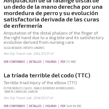
Amputación de la falange distal de
un dedo de la mano derecha por una
mordedura de perro y su evolución
satisfactoria derivada de las curas
de enfermería
Amputation of the distal phalanx of the finger of
the right hand due to a dog bite and its satisfactory
evolution derived from nursing care
OLGA BEXAIDE
CRESPO LINARES
Rev Esp Traum Lab. 2024;7(1):37-41
VER CONTENIDO
DETALLES
FIGURAS
PDF
(1.1 MB)
La tríada terrible del codo (TTC)
Terrible triad injury of the elbow (TTI)
ESTER
BEREZO CALVO
,
PABLO
BORRERO BORREGUERO
,
MARTA
CARACUEL GARCÍA
Rev Esp Traum Lab. 2018;1(1):37-41
VER CONTENIDO
DETALLES
FIGURAS
PDF
(449.06 KB)