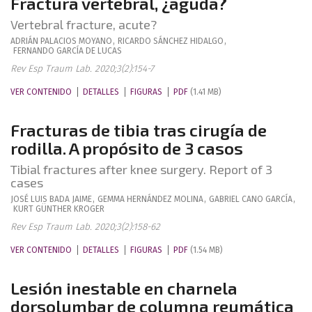
Fractura vertebral, ¿aguda?
Vertebral fracture, acute?
ADRIÁN
PALACIOS MOYANO
,
RICARDO
SÁNCHEZ HIDALGO
,
FERNANDO
GARCÍA DE LUCAS
Rev Esp Traum Lab. 2020;3(2):154-7
VER CONTENIDO
DETALLES
FIGURAS
PDF
(1.41 MB)
Fracturas de tibia tras cirugía de
rodilla. A propósito de 3 casos
Tibial fractures after knee surgery. Report of 3
cases
JOSÉ LUIS
BADA JAIME
,
GEMMA
HERNÁNDEZ MOLINA
,
GABRIEL
CANO GARCÍA
,
KURT
GÜNTHER KROGER
Rev Esp Traum Lab. 2020;3(2):158-62
VER CONTENIDO
DETALLES
FIGURAS
PDF
(1.54 MB)
Lesión inestable en charnela
dorsolumbar de columna reumática