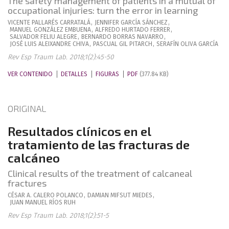
The safety management of patients in a mutual of
occupational injuries: turn the error in learning
VICENTE
PALLARÉS CARRATALÁ
,
JENNIFER
GARCÍA SÁNCHEZ
,
MANUEL
GONZÁLEZ EMBUENA
,
ALFREDO
HURTADO FERRER
,
SALVADOR
FELIU ALEGRE
,
BERNARDO
BORRAS NAVARRO
,
JOSÉ LUIS
ALEIXANDRE CHIVA
,
PASCUAL
GIL PITARCH
,
SERAFÍN
OLIVA GARCÍA
Rev Esp Traum Lab. 2018;1(2):45-50
VER CONTENIDO
DETALLES
FIGURAS
PDF
(377.84 KB)
ORIGINAL
Resultados clínicos en el
tratamiento de las fracturas de
calcáneo
Clinical results of the treatment of calcaneal
fractures
CÉSAR A.
CALERO POLANCO
,
DAMIAN
MIFSUT MIEDES
,
JUAN MANUEL
RÍOS RUH
Rev Esp Traum Lab. 2018;1(2):51-5