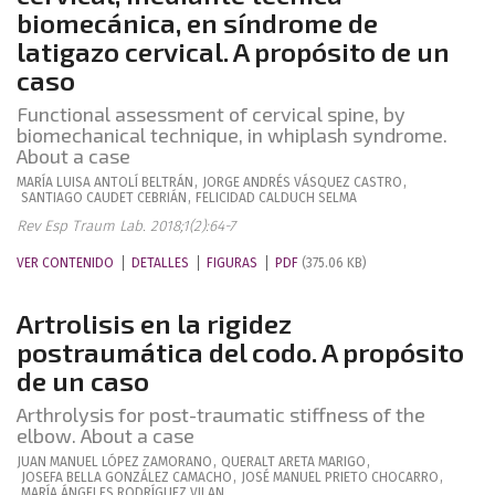
biomecánica, en síndrome de
latigazo cervical. A propósito de un
caso
Functional assessment of cervical spine, by
biomechanical technique, in whiplash syndrome.
About a case
MARÍA LUISA
ANTOLÍ BELTRÁN
,
JORGE ANDRÉS
VÁSQUEZ CASTRO
,
SANTIAGO
CAUDET CEBRIÁN
,
FELICIDAD
CALDUCH SELMA
Rev Esp Traum Lab. 2018;1(2):64-7
VER CONTENIDO
DETALLES
FIGURAS
PDF
(375.06 KB)
Artrolisis en la rigidez
postraumática del codo. A propósito
de un caso
Arthrolysis for post-traumatic stiffness of the
elbow. About a case
JUAN MANUEL
LÓPEZ ZAMORANO
,
QUERALT
ARETA MARIGO
,
JOSEFA BELLA
GONZÁLEZ CAMACHO
,
JOSÉ MANUEL
PRIETO CHOCARRO
,
MARÍA ÁNGELES
RODRÍGUEZ VILAN