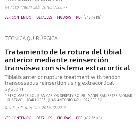
Rev Esp Traum Lab. 2018;1(2):68-71
VER CONTENIDO
DETALLES
FIGURAS
PDF
(348.44 KB)
TÉCNICA QUIRÚRGICA
Tratamiento de la rotura del tibial
anterior mediante reinserción
transósea con sistema extracortical
Tibialis anterior rupture treatment with tendon
transosseous reinsertion using extracortical
system
PIETRO
MARCELLO
,
JUAN CARLOS
SERFATY SOLER
,
MANEL
BALLESTER ALOMAR
,
GUSTAVO
LUCAR LÓPEZ
,
JUAN ANTONIO
AGUILERA REPISO
Rev Esp Traum Lab. 2018;1(2):72-6
VER CONTENIDO
DETALLES
FIGURAS
PDF
(402.36 KB)