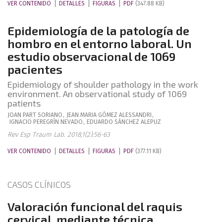
VER CONTENIDO
DETALLES
FIGURAS
PDF
(347.88 KB)
Epidemiología de la patología de
hombro en el entorno laboral. Un
estudio observacional de 1069
pacientes
Epidemiology of shoulder pathology in the work
environment. An observational study of 1069
patients
JOAN
PART SORIANO
,
JEAN MARIA
GÓMEZ ALESSANDRI
,
IGNACIO
PEREGRÍN NEVADO
,
EDUARDO
SÁNCHEZ ALEPUZ
Rev Esp Traum Lab. 2018;1(2):56-63
VER CONTENIDO
DETALLES
FIGURAS
PDF
(377.11 KB)
CASOS CLÍNICOS
Valoración funcional del raquis
cervical, mediante técnica