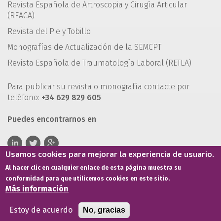
Revista Española de Artroscopia y Cirugía Articular
(REACA)
Revista del Pie y Tobillo
Monografías de Actualización de la SEMCPT
Revista Española de Traumatología Laboral (RETLA)
Para publicar su revista o monografía contacte por
teléfono:
+34 629 829 605
Puedes encontrarnos en
Usamos cookies para mejorar la experiencia de usuario.
Al hacer clic en cualquier enlace de esta página muestra su
conformidad para que utilicemos cookies en este sitio.
Más información
Estoy de acuerdo
No, gracias
Términos de servicio
Política de privacidad
Política de cookies