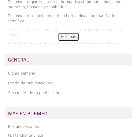
Tratamiento quirúrgico de la hernia discal lumbar: indicaciones,
momento, técnicas y resultados
Tratamiento rehabilitador de la hernia discal lumbar. Evidencia
científica
Porque no todo es una hernia discal… A propósito de un caso
clínico
Ver más
Cuando la hernia discal no explica todo: un caso clínico
GENERAL
Último sumario
Fondo de publicaciones
Secciones de la publicación
MÁS EN PUBMED
R. Franco Gómez
M. Marchante Vilata