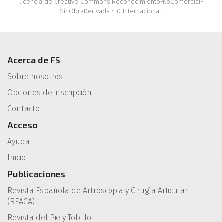
licencia de Creative Commons Reconocimiento-NoComercial-
SinObraDerivada 4.0 Internacional
.
Acerca de FS
Sobre nosotros
Opciones de inscripción
Contacto
Acceso
Ayuda
Inicio
Publicaciones
Revista Española de Artroscopia y Cirugía Articular
(REACA)
Revista del Pie y Tobillo