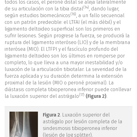
todos los casos, el peroné distal se aleja lateralmente
(14)
de su articulación con la tibia distal
, dando lugar,
(16)
según estudios biomecánicos
, a un fallo secuencial
con un patrón predecible: el LTFAI (el más débil) y el
ligamento deltoideo superficial son los primeros en
sufrir lesiones. Según progrese la fuerza, se producirá la
ruptura del ligamento interóseo (LIO) y de la membrana
interósea (MIO). El LTFPI y el fascículo profundo del
ligamento deltoideo son los últimos en romperse por
completo, lo que lleva a una mayor inestabilidad y/o
luxación de la articulación tibiotalar. La severidad de la
fuerza aplicada y su duración determina la extensión
proximal de la lesión (MIO o peroné proximal). La
diástasis completa tibioperonea inferior puede conllevar
(17)
la luxación superior del astrágalo
(Figura 2)
.
figura2.png
Figura 2
. Luxación superior del
astrágalo por lesión completa de la
sindesmosis tibioperonea inferior
(lesión de log splitter).