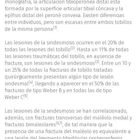
monografía, la articulación tibioperonea distal está
formada por la superficie articular tibial cóncava y la
epífisis distal del peroné convexa. Existen diferencias
entre individuos, pero son escasas entre ambos tobillos
(1)
de la misma persona
.
Las lesiones de la sindesmosis ocurren en el 20% de
(2)
todas las lesiones del tobillo
. Hasta un 11% de todas
las lesiones traumáticas del tobillo, en ausencia de
(3)
fractura, son lesiones de la sindesmosis
. Entre un 10 y
un 25% de todas la fracturas de tobillo tratadas
quirúrgicamente presentan algún tipo de lesión
(4)
sindesmal
, llegando a aparecer en el 50% de las
fracturas de tipo Weber B y en todas las de tipo
(5)
Weber C
.
Las lesiones de la sindesmosis se han correlacionado,
además, con fracturas transversas del maléolo medial y
(
6
,
7
)
fracturas bimaleolares
, de tal manera que la
presencia de una fractura del maléolo es equivalente a
una lesión del ligamento tibiofibular posteroinferior