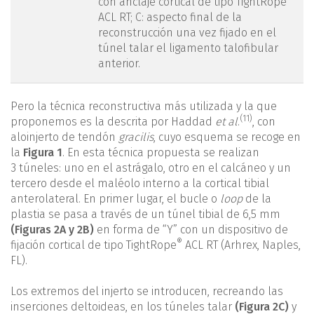
con anclaje cortical de tipo TightRope
ACL RT; C: aspecto final de la
reconstrucción una vez fijado en el
túnel talar el ligamento talofibular
anterior.
Pero la técnica reconstructiva más utilizada y la que
(11)
proponemos es la descrita por Haddad
et al
.
, con
aloinjerto de tendón
gracilis
, cuyo esquema se recoge en
la
Figura 1
. En esta técnica propuesta se realizan
3 túneles: uno en el astrágalo, otro en el calcáneo y un
tercero desde el maléolo interno a la cortical tibial
anterolateral. En primer lugar, el bucle o
loop
de la
plastia se pasa a través de un túnel tibial de 6,5 mm
(Figuras 2A y 2B)
en forma de “Y” con un dispositivo de
®
fijación cortical de tipo TightRope
ACL RT (Arhrex, Naples,
FL).
Los extremos del injerto se introducen, recreando las
inserciones deltoideas, en los túneles talar
(Figura 2C)
y