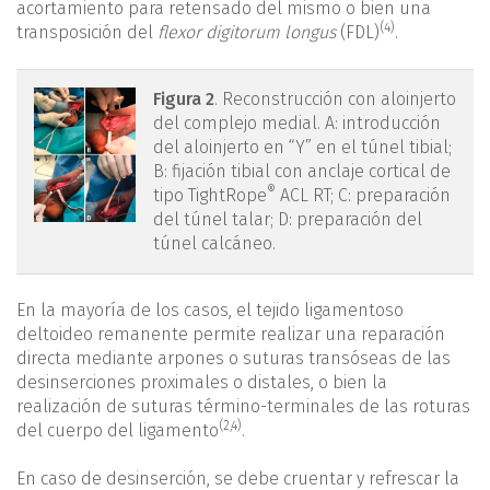
acortamiento para retensado del mismo o bien una
(4)
transposición del
flexor digitorum longus
(FDL)
.
figura2.png
Figura 2
. Reconstrucción con aloinjerto
del complejo medial. A: introducción
del aloinjerto en “Y” en el túnel tibial;
B: fijación tibial con anclaje cortical de
®
tipo TightRope
ACL RT; C: preparación
del túnel talar; D: preparación del
túnel calcáneo.
En la mayoría de los casos, el tejido ligamentoso
deltoideo remanente permite realizar una reparación
directa mediante arpones o suturas transóseas de las
desinserciones proximales o distales, o bien la
realización de suturas término-terminales de las roturas
(
2
,
4
)
del cuerpo del ligamento
.
En caso de desinserción, se debe cruentar y refrescar la