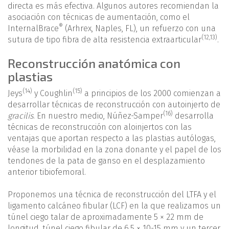
directa es más efectiva. Algunos autores recomiendan la
asociación con técnicas de aumentación, como el
®
InternalBrace
(Arhrex, Naples, FL), un refuerzo con una
(
12
,
13
)
sutura de tipo fibra de alta resistencia extraarticular
.
Reconstrucción anatómica con
plastias
(14)
(15)
Jeys
y Coughlin
a principios de los 2000 comienzan a
desarrollar técnicas de reconstrucción con autoinjerto de
(16)
gracilis
. En nuestro medio, Núñez-Samper
desarrolla
técnicas de reconstrucción con aloinjertos con las
ventajas que aportan respecto a las plastias autólogas,
véase la morbilidad en la zona donante y el papel de los
tendones de la pata de ganso en el desplazamiento
anterior tibiofemoral.
Proponemos una técnica de reconstrucción del LTFA y el
ligamento calcáneo fibular (LCF) en la que realizamos un
túnel ciego talar de aproximadamente 5 × 22 mm de
longitud, túnel ciego fibular de 6,5 × 10-15 mm y un tercer