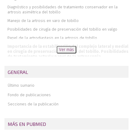
Diagnóstico y posibilidades de tratamiento conservador en la
artrosis asimétrica del tobillo
Manejo de la artrosis en varo de tobillo
Posibilidades de cirugía de preservación del tobillo en valgo
Papel de la artrodiastasis en la artrosis de tobillo
Importancia de la estabilización del complejo lateral y medial
Ver más
en cirugía de preservación articular del tobillo. Posibilidades
de tratamiento actual y papel de la artroscopia
Manejo de la Pseudoartrosis y consolidación viciosa del peroné
GENERAL
Posibilidades de cirugía de conservación articular del tobillo lejos
del tobillo
Último sumario
Potenciales complicaciones de la cirugía de preservación articular
y sus soluciones
Fondo de publicaciones
Secciones de la publicación
MÁS EN PUBMED