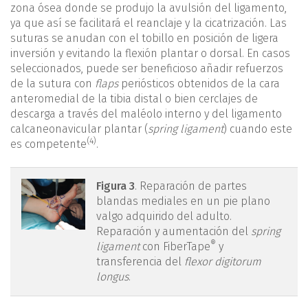
zona ósea donde se produjo la avulsión del ligamento,
ya que así se facilitará el reanclaje y la cicatrización. Las
suturas se anudan con el tobillo en posición de ligera
inversión y evitando la flexión plantar o dorsal. En casos
seleccionados, puede ser beneficioso añadir refuerzos
de la sutura con
flaps
periósticos obtenidos de la cara
anteromedial de la tibia distal o bien cerclajes de
descarga a través del maléolo interno y del ligamento
calcaneonavicular plantar (
spring ligament
) cuando este
(4)
es competente
.
figura3.png
Figura 3
. Reparación de partes
blandas mediales en un pie plano
valgo adquirido del adulto.
Reparación y aumentación del
spring
®
ligament
con FiberTape
y
transferencia del
flexor digitorum
longus
.