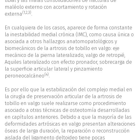
tibial y las malas consolidaciones de fracturas de
maléolo externo con acortamiento y rotación
(
1
,
2
,
3
)
externa
.
En cualquiera de los casos, aparece de forma constante
la inestabilidad medial crónica (IMC), como causa única o
asociada a otros hallazgos anatomopatológicos y
biomecánicos de la artrosis de tobillo en valgo: eje
mecánico de la pierna lateralizado, valgo de retropié,
Aquiles lateralizado con efecto pronador, sobrecarga de
la superficie articular lateral y pinzamiento
(4)
peroneocalcáneo
.
Es por ello que la estabilización del complejo medial en
la cirugía de preservación articular de la artrosis de
tobillo en valgo suele realizarse como procedimiento
asociado a otras técnicas de osteotomía desarrolladas
en capítulos anteriores. Debido a que la mayoría de las
deformidades artrósicas en valgo presentan alteraciones
óseas de larga duración, la reparación o reconstrucción
aislada del ligamento deltoideo tiene pocas