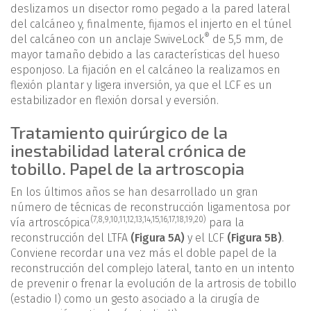
deslizamos un disector romo pegado a la pared lateral
del calcáneo y, finalmente, fijamos el injerto en el túnel
®
del calcáneo con un anclaje SwiveLock
de 5,5 mm, de
mayor tamaño debido a las características del hueso
esponjoso. La fijación en el calcáneo la realizamos en
flexión plantar y ligera inversión, ya que el LCF es un
estabilizador en flexión dorsal y eversión.
Tratamiento quirúrgico de la
inestabilidad lateral crónica de
tobillo. Papel de la artroscopia
En los últimos años se han desarrollado un gran
número de técnicas de reconstrucción ligamentosa por
(
7
,
8
,
9
,
10
,
11
,
12
,
13
,
14
,
15
,
16
,
17
,
18
,
19
,
20
)
vía artroscópica
para la
reconstrucción del LTFA
(Figura 5A)
y el LCF
(Figura 5B)
.
Conviene recordar una vez más el doble papel de la
reconstrucción del complejo lateral, tanto en un intento
de prevenir o frenar la evolución de la artrosis de tobillo
(estadio I) como un gesto asociado a la cirugía de