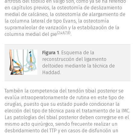
artrosis del tobillo en valgo son, como ya se ha referido
en capítulos previos, la osteotomía de deslizamiento
medial de calcáneo, la osteotomía de alargamiento de
la columna lateral de tipo Evans, la osteotomía
supramaleolar de varización y la estabilización de la
(
2
,
4
,
6
,
7
,
8
)
columna medial del pie
.
figura1.png
Figura 1
. Esquema de la
reconstrucción del ligamento
deltoideo mediante la técnica de
Haddad.
También la competencia del tendón tibial posterior se
evalúa intraoperatoriamente de rutina en este tipo de
cirugías, puesto que su estado puede condicionar la
elección del tipo de técnica para el tratamiento de la IMC.
Las patologías del tibial posterior deben corregirse en el
mismo acto quirúrgico, siendo frecuente realizar un
desbridamiento del TTP y en casos de disfunción un