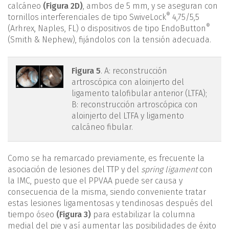
calcáneo
(Figura 2D)
, ambos de 5 mm, y se aseguran con
®
tornillos interferenciales de tipo SwiveLock
4,75/5,5
®
(Arhrex, Naples, FL) o dispositivos de tipo EndoButton
(Smith & Nephew), fijándolos con la tensión adecuada.
figura5.png
Figura 5
. A: reconstrucción
artroscópica con aloinjerto del
ligamento talofibular anterior (LTFA);
B: reconstrucción artroscópica con
aloinjerto del LTFA y ligamento
calcáneo fibular.
Como se ha remarcado previamente, es frecuente la
asociación de lesiones del TTP y del
spring ligament
con
la IMC, puesto que el PPVAA puede ser causa y
consecuencia de la misma, siendo conveniente tratar
estas lesiones ligamentosas y tendinosas después del
tiempo óseo
(Figura 3)
para estabilizar la columna
medial del pie y así aumentar las posibilidades de éxito