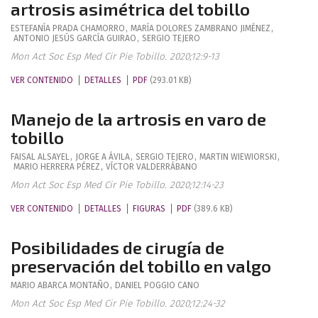
artrosis asimétrica del tobillo
ESTEFANÍA
PRADA CHAMORRO
,
MARÍA DOLORES
ZAMBRANO JIMÉNEZ
,
ANTONIO JESÚS
GARCÍA GUIRAO
,
SERGIO
TEJERO
Mon Act Soc Esp Med Cir Pie Tobillo. 2020;12:9-13
VER CONTENIDO
DETALLES
PDF
(293.01 KB)
Manejo de la artrosis en varo de
tobillo
FAISAL
ALSAYEL
,
JORGE A
ÁVILA
,
SERGIO
TEJERO
,
MARTIN
WIEWIORSKI
,
MARIO
HERRERA PÉREZ
,
VÍCTOR
VALDERRÁBANO
Mon Act Soc Esp Med Cir Pie Tobillo. 2020;12:14-23
VER CONTENIDO
DETALLES
FIGURAS
PDF
(389.6 KB)
Posibilidades de cirugía de
preservación del tobillo en valgo
MARIO
ABARCA MONTAÑO
,
DANIEL
POGGIO CANO
Mon Act Soc Esp Med Cir Pie Tobillo. 2020;12:24-32