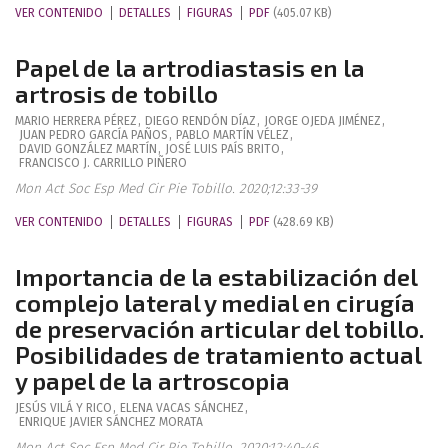
VER CONTENIDO
DETALLES
FIGURAS
PDF
(405.07 KB)
Papel de la artrodiastasis en la
artrosis de tobillo
MARIO
HERRERA PÉREZ
,
DIEGO
RENDÓN DÍAZ
,
JORGE
OJEDA JIMÉNEZ
,
JUAN PEDRO
GARCÍA PAÑOS
,
PABLO
MARTÍN VÉLEZ
,
DAVID
GONZÁLEZ MARTÍN
,
JOSÉ LUIS
PAÍS BRITO
,
FRANCISCO J.
CARRILLO PIÑERO
Mon Act Soc Esp Med Cir Pie Tobillo. 2020;12:33-39
VER CONTENIDO
DETALLES
FIGURAS
PDF
(428.69 KB)
Importancia de la estabilización del
complejo lateral y medial en cirugía
de preservación articular del tobillo.
Posibilidades de tratamiento actual
y papel de la artroscopia
JESÚS
VILÁ Y RICO
,
ELENA
VACAS SÁNCHEZ
,
ENRIQUE JAVIER
SÁNCHEZ MORATA
Mon Act Soc Esp Med Cir Pie Tobillo. 2020;12:40-46