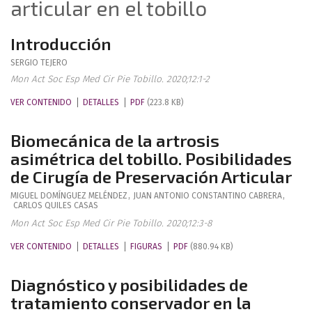
articular en el tobillo
Introducción
SERGIO
TEJERO
Mon Act Soc Esp Med Cir Pie Tobillo. 2020;12:1-2
VER CONTENIDO
DETALLES
PDF
(223.8 KB)
Biomecánica de la artrosis
asimétrica del tobillo. Posibilidades
de Cirugía de Preservación Articular
MIGUEL
DOMÍNGUEZ MELÉNDEZ
,
JUAN ANTONIO
CONSTANTINO CABRERA
,
CARLOS
QUILES CASAS
Mon Act Soc Esp Med Cir Pie Tobillo. 2020;12:3-8
VER CONTENIDO
DETALLES
FIGURAS
PDF
(880.94 KB)
Diagnóstico y posibilidades de
tratamiento conservador en la