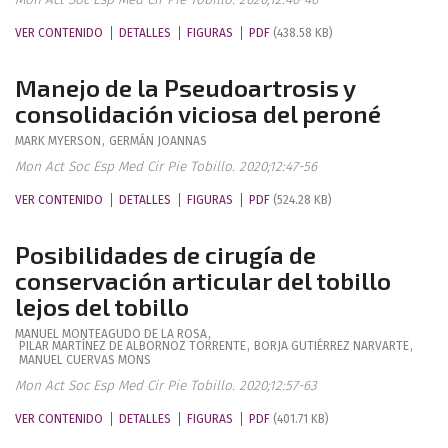
VER CONTENIDO
DETALLES
FIGURAS
PDF
(438.58 KB)
Manejo de la Pseudoartrosis y
consolidación viciosa del peroné
MARK
MYERSON
,
GERMÁN
JOANNAS
Mon Act Soc Esp Med Cir Pie Tobillo. 2020;12:47-56
VER CONTENIDO
DETALLES
FIGURAS
PDF
(524.28 KB)
Posibilidades de cirugía de
conservación articular del tobillo
lejos del tobillo
MANUEL
MONTEAGUDO DE LA ROSA
,
PILAR
MARTÍNEZ DE ALBORNOZ TORRENTE
,
BORJA
GUTIÉRREZ NARVARTE
,
MANUEL
CUERVAS MONS
Mon Act Soc Esp Med Cir Pie Tobillo. 2020;12:57-63
VER CONTENIDO
DETALLES
FIGURAS
PDF
(401.71 KB)