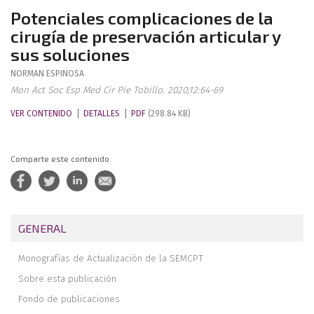
Potenciales complicaciones de la
cirugía de preservación articular y
sus soluciones
NORMAN
ESPINOSA
Mon Act Soc Esp Med Cir Pie Tobillo. 2020;12:64-69
VER CONTENIDO
DETALLES
PDF
(298.84 KB)
Comparte este contenido
GENERAL
Monografías de Actualización de la SEMCPT
Sobre esta publicación
Fondo de publicaciones