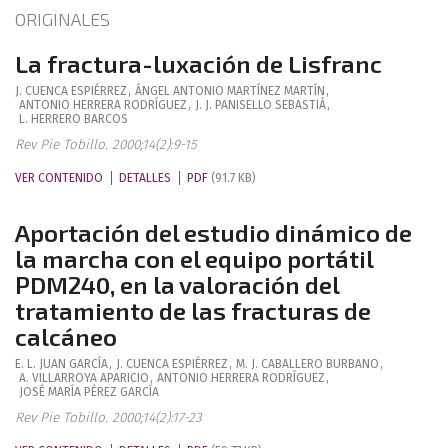
ORIGINALES
La fractura-luxación de Lisfranc
J.
CUENCA ESPIÉRREZ
,
ÁNGEL ANTONIO
MARTÍNEZ MARTÍN
,
ANTONIO
HERRERA RODRÍGUEZ
,
J. J.
PANISELLO SEBASTIÁ
,
L.
HERRERO BARCOS
Rev Pie Tobillo. 2000;14(2):9-15
VER CONTENIDO
DETALLES
PDF
(91.7 KB)
Aportación del estudio dinámico de
la marcha con el equipo portátil
PDM240, en la valoración del
tratamiento de las fracturas de
calcáneo
E. L.
JUAN GARCÍA
,
J.
CUENCA ESPIÉRREZ
,
M. J.
CABALLERO BURBANO
,
A.
VILLARROYA APARICIO
,
ANTONIO
HERRERA RODRÍGUEZ
,
JOSÉ MARÍA
PÉREZ GARCÍA
Rev Pie Tobillo. 2000;14(2):17-23