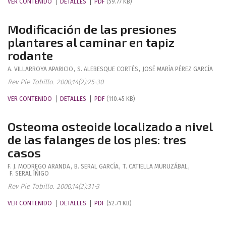
VER CONTENIDO
DETALLES
PDF
(59.77 KB)
Modificación de las presiones
plantares al caminar en tapiz
rodante
A.
VILLARROYA APARICIO
,
S.
ALEBESQUE CORTÉS
,
JOSÉ MARÍA
PÉREZ GARCÍA
Rev Pie Tobillo. 2000;14(2):25-30
VER CONTENIDO
DETALLES
PDF
(110.45 KB)
Osteoma osteoide localizado a nivel
de las falanges de los pies: tres
casos
F. J.
MODREGO ARANDA
,
B.
SERAL GARCÍA
,
T.
CATIELLA MURUZÁBAL
,
F.
SERAL ÍÑIGO
Rev Pie Tobillo. 2000;14(2):31-3
VER CONTENIDO
DETALLES
PDF
(52.71 KB)