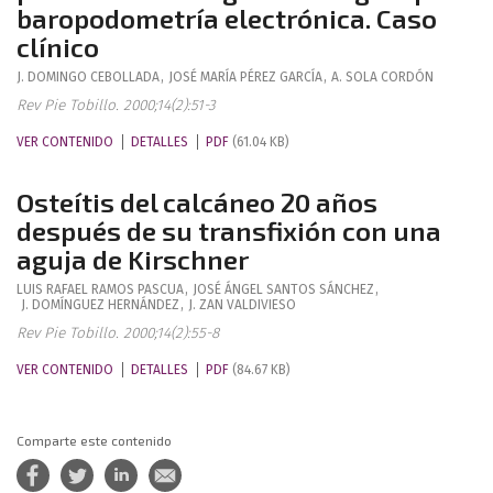
baropodometría electrónica. Caso
clínico
J.
DOMINGO CEBOLLADA
,
JOSÉ MARÍA
PÉREZ GARCÍA
,
A.
SOLA CORDÓN
Rev Pie Tobillo. 2000;14(2):51-3
VER CONTENIDO
DETALLES
PDF
(61.04 KB)
Osteítis del calcáneo 20 años
después de su transfixión con una
aguja de Kirschner
LUIS RAFAEL
RAMOS PASCUA
,
JOSÉ ÁNGEL
SANTOS SÁNCHEZ
,
J.
DOMÍNGUEZ HERNÁNDEZ
,
J.
ZAN VALDIVIESO
Rev Pie Tobillo. 2000;14(2):55-8
VER CONTENIDO
DETALLES
PDF
(84.67 KB)
Comparte este contenido