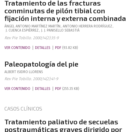
Tratamiento de las fracturas
conminutas de pilón tibial con
fijación interna y externa combinada
ÁNGEL ANTONIO
MARTÍNEZ MARTÍN
,
ANTONIO
HERRERA RODRÍGUEZ
,
J.
CUENCA ESPIÉRREZ
,
J. J.
PANISELLO SEBASTIÁ
Rev Pie Tobillo. 2000;14(2):35-9
VER CONTENIDO
DETALLES
PDF
(93.82 KB)
Paleopatología del pie
ALBERT
ISIDRO LLORENS
Rev Pie Tobillo. 2000;14(2):41-9
VER CONTENIDO
DETALLES
PDF
(255.35 KB)
CASOS CLÍNICOS
Tratamiento paliativo de secuelas
postraumáticas graves dirigido por