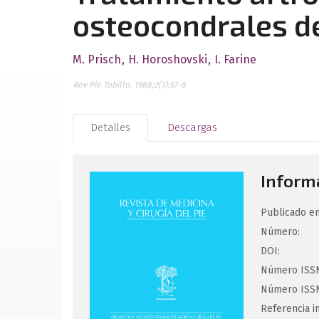
osteocondrales de
M. Prisch
H. Horoshovski
I. Farine
Rev Pie Tobillo. 1988;2(1):57-8
Detalles
Descargas
Informa
Publicado en
Número:
DOI:
Número ISSN
Número ISSN
Referencia i