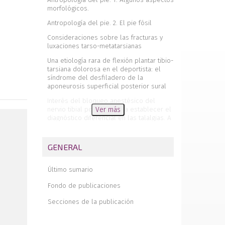
morfológicos.
Antropología del pie. 2. El pie fósil
Consideraciones sobre las fracturas y
luxaciones tarso-metatarsianas
Una etiología rara de flexión plantar tibio-
tarsiana dolorosa en el deportista: el
síndrome del desfiladero de la
aponeurosis superficial posterior sural
Interés del bloqueo anestésico del
nervio tibial posterior para establecer el
Ver más
diagnóstico diferencial en las talalgias. A
propósito de un caso
Amputaciones del pie
GENERAL
Tratamiento rehabilitador en las
amputaciones del pie
Último sumario
Editorial
Fondo de publicaciones
Fractura de "transición" de la epífisis
Secciones de la publicación
distal de la tibia. Comunicación de un
caso clínico
Nuestra experiencia en la