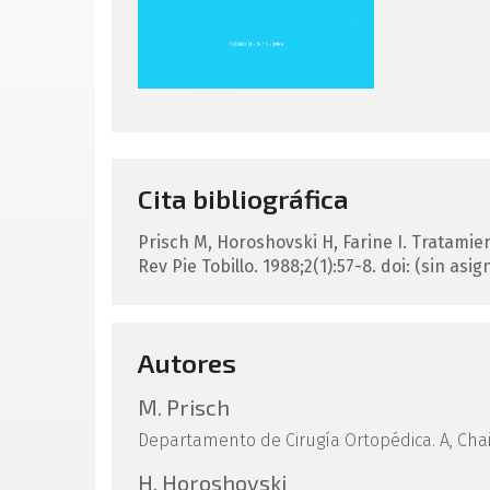
Cita bibliográfica
Prisch
M
,
Horoshovski
H
,
Farine
I
.
Tratamien
Rev Pie Tobillo. 1988;2(1):57-8.
doi: (sin asig
Autores
M. Prisch
Departamento de Cirugía Ortopédica. A, Cha
H. Horoshovski