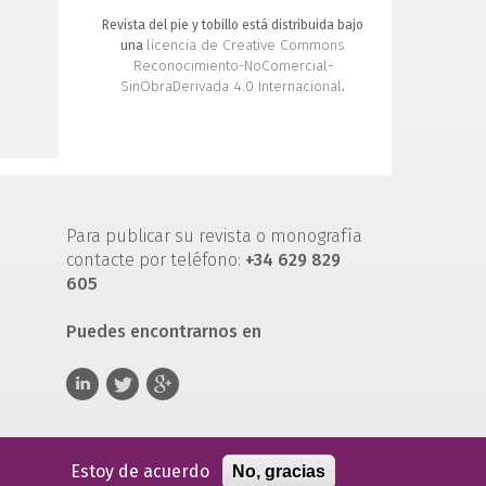
Revista del pie y tobillo está distribuida bajo
licencia de Creative Commons
una
Reconocimiento-NoComercial-
SinObraDerivada 4.0 Internacional
.
Para publicar su revista o monografía
contacte por teléfono:
+34 629 829
605
Puedes encontrarnos en
Estoy de acuerdo
No, gracias