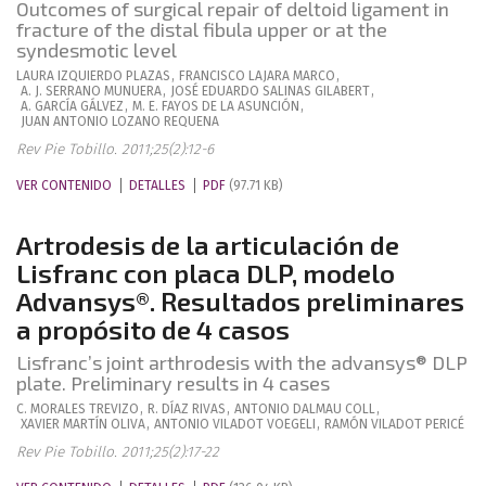
Outcomes of surgical repair of deltoid ligament in
fracture of the distal fibula upper or at the
syndesmotic level
LAURA
IZQUIERDO PLAZAS
,
FRANCISCO
LAJARA MARCO
,
A. J.
SERRANO MUNUERA
,
JOSÉ EDUARDO
SALINAS GILABERT
,
A.
GARCÍA GÁLVEZ
,
M. E.
FAYOS DE LA ASUNCIÓN
,
JUAN ANTONIO
LOZANO REQUENA
Rev Pie Tobillo. 2011;25(2):12-6
VER CONTENIDO
DETALLES
PDF
(97.71 KB)
Artrodesis de la articulación de
Lisfranc con placa DLP, modelo
Advansys®. Resultados preliminares
a propósito de 4 casos
Lisfranc’s joint arthrodesis with the advansys® DLP
plate. Preliminary results in 4 cases
C.
MORALES TREVIZO
,
R.
DÍAZ RIVAS
,
ANTONIO
DALMAU COLL
,
XAVIER
MARTÍN OLIVA
,
ANTONIO
VILADOT VOEGELI
,
RAMÓN
VILADOT PERICÉ
Rev Pie Tobillo. 2011;25(2):17-22