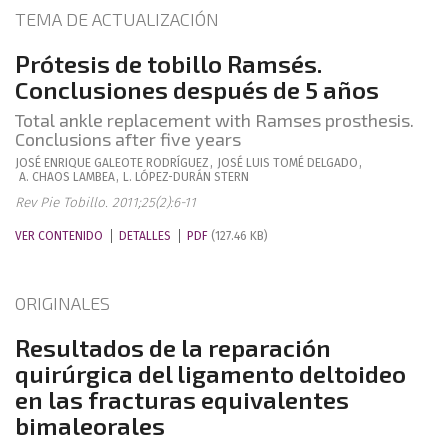
TEMA DE ACTUALIZACIÓN
Prótesis de tobillo Ramsés.
Conclusiones después de 5 años
Total ankle replacement with Ramses prosthesis.
Conclusions after five years
JOSÉ ENRIQUE
GALEOTE RODRÍGUEZ
,
JOSÉ LUIS
TOMÉ DELGADO
,
A.
CHAOS LAMBEA
,
L.
LÓPEZ-DURÁN STERN
Rev Pie Tobillo. 2011;25(2):6-11
VER CONTENIDO
DETALLES
PDF
(127.46 KB)
ORIGINALES
Resultados de la reparación
quirúrgica del ligamento deltoideo
en las fracturas equivalentes
bimaleorales