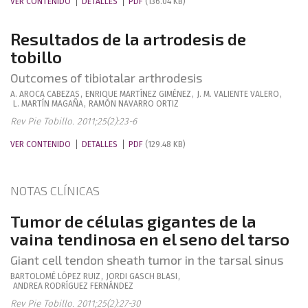
VER CONTENIDO
DETALLES
PDF
(136.04 KB)
Resultados de la artrodesis de
tobillo
Outcomes of tibiotalar arthrodesis
A.
AROCA CABEZAS
,
ENRIQUE
MARTÍNEZ GIMÉNEZ
,
J. M.
VALIENTE VALERO
,
L.
MARTÍN MAGAÑA
,
RAMÓN
NAVARRO ORTIZ
Rev Pie Tobillo. 2011;25(2):23-6
VER CONTENIDO
DETALLES
PDF
(129.48 KB)
NOTAS CLÍNICAS
Tumor de células gigantes de la
vaina tendinosa en el seno del tarso
Giant cell tendon sheath tumor in the tarsal sinus
BARTOLOMÉ
LÓPEZ RUIZ
,
JORDI
GASCH BLASI
,
ANDREA
RODRÍGUEZ FERNÁNDEZ
Rev Pie Tobillo. 2011;25(2):27-30