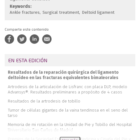
Keywords:
Ankle fractures
Surgical treatment
Deltoid ligament
Comparte este contenido
EN ESTA EDICIÓN
Resultados de la reparación quirúrgica del ligamento
deltoideo en las fracturas equivalentes bimaleorales
Artrodesis de la articulación de Lisfranc con placa DLP, modelo
Advansys®. Resultados preliminares a propósito de 4 casos
Resultados de la artrodesis de tobillo
Tumor de células gigantes de la vaina tendinosa en el seno del
tarso
Memoria de mi rotación en la Unidad de Pie y Tobillo del Hospital
Universitario San Carlos de Madrid
Premios de la Sociedad Española de Medicina y Cirugía del Pie y