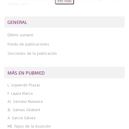
Ver más
Tobillo, 2011
Prótesis de tobillo Ramsés. Conclusiones después de 5 años
GENERAL
Último sumario
Fondo de publicaciones
Secciones de la publicación
MÁS EN PUBMED
L. Izquierdo Plazas
F. Lajara Marco
AJ. Serrano Munuera
JE. Salinas Gilabert
A. García Gálvez
ME. Fayos de la Asunción