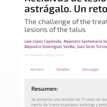
astrágalo. Un ret
The challenge of the tre
lesions of the talus
Laia López Capdevila
Alejandro Santamaría F
Alejandro Domínguez Sevilla
Joan Giròs Torre
Rev Pie Tobillo. 2013;27(2):80-6
Abstract
Detalles
Descargas
Resumen:
Se presenta una revisión de 11 casos de le
injerto de hueso esponjoso autólogo y perio