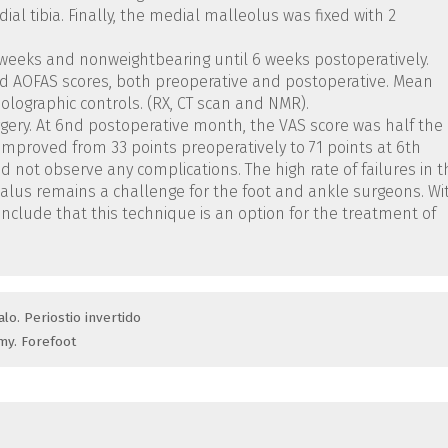
al tibia. Finally, the medial malleolus was fixed with 2
 weeks and nonweightbearing until 6 weeks postoperatively.
d AOFAS scores, both preoperative and postoperative. Mean
olographic controls. (RX, CT scan and NMR).
urgery. At 6nd postoperative month, the VAS score was half the
 improved from 33 points preoperatively to 71 points at 6th
d not observe any complications. The high rate of failures in t
talus remains a challenge for the foot and ankle surgeons. Wi
onclude that this technique is an option for the treatment of
lo. Periostio invertido
omy. Forefoot