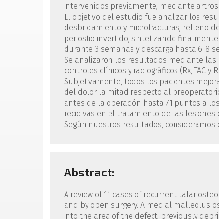
intervenidos previamente, mediante artrosco
El objetivo del estudio fue analizar los res
desbridamiento y microfracturas, relleno de
periostio invertido, sintetizando finalmente
durante 3 semanas y descarga hasta 6-8 
Se analizaron los resultados mediante las
controles clínicos y radiográficos (Rx, TAC y 
Subjetivamente, todos los pacientes mejora
del dolor la mitad respecto al preoperatori
antes de la operación hasta 71 puntos a los
recidivas en el tratamiento de las lesiones 
Según nuestros resultados, consideramos es
Abstract:
A review of 11 cases of recurrent talar ost
and by open surgery. A medial malleolus os
into the area of the defect, previously deb