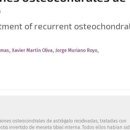
o
atment of recurrent osteochondra
umas
Xavier Martín Oliva
Jorge Muriano Royo
s
siones osteocondrales de astrágalo recidivadas, tratadas con
stio invertido de meseta tibial interna. Todos ellos habían si