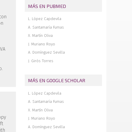
medial: primeros dieciséis casos
MÁS EN PUBMED
Tobillo cóncavo-convexo. A propósito de
 con
un caso
L. López Capdevila
ón
A. Santamaría Fumas
X. Martín Oliva
J. Muriano Royo
EVA
A. Domínguez Sevilla
J. Giròs Torres
o.
MÁS EN GOOGLE SCHOLAR
L. López Capdevila
A. Santamaría Fumas
X. Martín Oliva
opy
J. Muriano Royo
ft
A. Domínguez Sevilla
ith