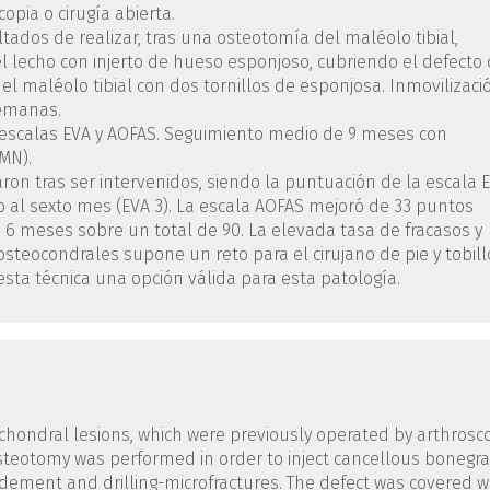
pia o cirugía abierta.
ultados de realizar, tras una osteotomía del maléolo tibial,
l lecho con injerto de hueso esponjoso, cubriendo el defecto
 el maléolo tibial con dos tornillos de esponjosa. Inmovilizaci
semanas.
 escalas EVA y AOFAS. Seguimiento medio de 9 meses con
RMN).
ron tras ser intervenidos, siendo la puntuación de la escala 
o al sexto mes (EVA 3). La escala AOFAS mejoró de 33 puntos
 6 meses sobre un total de 90. La elevada tasa de fracasos y
osteocondrales supone un reto para el cirujano de pie y tobill
ta técnica una opción válida para esta patología.
eochondral lesions, which were previously operated by arthrosc
teotomy was performed in order to inject cancellous bonegra
ridement and drilling-microfractures. The defect was covered w