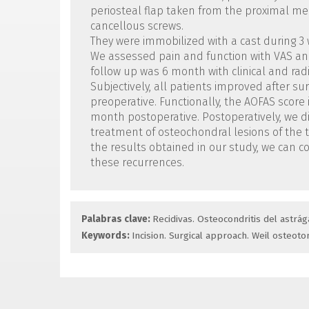
periosteal flap taken from the proximal medi
cancellous screws.
They were immobilized with a cast during 3
We assessed pain and function with VAS an
follow up was 6 month with clinical and radi
Subjectively, all patients improved after s
preoperative. Functionally, the AOFAS score
month postoperative. Postoperatively, we di
treatment of osteochondral lesions of the 
the results obtained in our study, we can c
these recurrences.
Palabras clave:
Recidivas. Osteocondritis del astrága
Keywords:
Incision. Surgical approach. Weil osteot