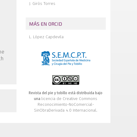
J. Giròs Torres
MÁS EN ORCID
L. López Capdevila
he
th
Revista del pie y tobillo está distribuida bajo
licencia de Creative Commons
una
Reconocimiento-NoComercial-
SinObraDerivada 4.0 Internacional
.