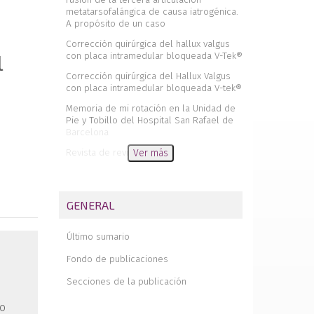
metatarsofalángica de causa iatrogénica.
A propósito de un caso
Corrección quirúrgica del hallux valgus
con placa intramedular bloqueada V-Tek®
l
Corrección quirúrgica del Hallux Valgus
con placa intramedular bloqueada V-tek®
Memoria de mi rotación en la Unidad de
Pie y Tobillo del Hospital San Rafael de
Barcelona
Revista de revistas
Ver más
Premios de la Sociedad Española de
Medicina y Cirugía del Pie y Tobillo, 2013
GENERAL
Novedades en la inestabilidad crónica de
tobillo
Último sumario
Recidivas de lesiones
osteocondrales de astrágalo. Un reto
Fondo de publicaciones
Resultados clínicos y funcionales del
Secciones de la publicación
desbridamiento artroscópico en las
lesiones osteocondrales de astrágalo
do
Doble artrodesis del tarso por vía